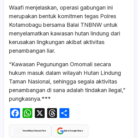
Waafi menjelaskan, operasi gabungan ini
merupakan bentuk komitmen tegas Polres
Kotamobagu bersama Balai TNBNW untuk
menyelamatkan kawasan hutan lindung dari
kerusakan lingkungan akibat aktivitas
penambangan liar.
“Kawasan Pegunungan Omomali secara
hukum masuk dalam wilayah Hutan Lindung
Taman Nasional, sehingga segala aktivitas
penambangan di sana adalah tindakan ilegal,”
pungkasnya.***
F
W
X
T
S
a
h
hr
h
c
at
e
ar
Terverifikasi Dewan Pers
Ikuti di Google News