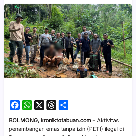
F
W
X
T
S
a
h
hr
h
BOLMONG, kroniktotabuan.com
– Aktivitas
c
at
e
ar
penambangan emas tanpa izin (PETI) ilegal di
e
s
a
e