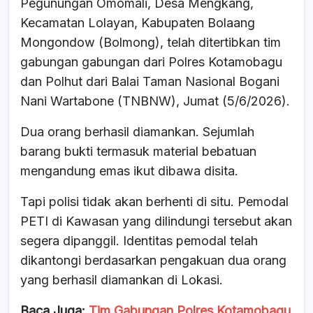
Pegunungan Omomali, Desa Mengkang,
b
A
d
Kecamatan Lolayan, Kabupaten Bolaang
o
p
s
Mongondow (Bolmong), telah ditertibkan tim
o
p
gabungan gabungan dari Polres Kotamobagu
k
dan Polhut dari Balai Taman Nasional Bogani
Nani Wartabone (TNBNW), Jumat (5/6/2026).
Dua orang berhasil diamankan. Sejumlah
barang bukti termasuk material bebatuan
mengandung emas ikut dibawa disita.
Tapi polisi tidak akan berhenti di situ. Pemodal
PETI di Kawasan yang dilindungi tersebut akan
segera dipanggil. Identitas pemodal telah
dikantongi berdasarkan pengakuan dua orang
yang berhasil diamankan di Lokasi.
Baca Juga:
Tim Gabungan Polres Kotamobagu