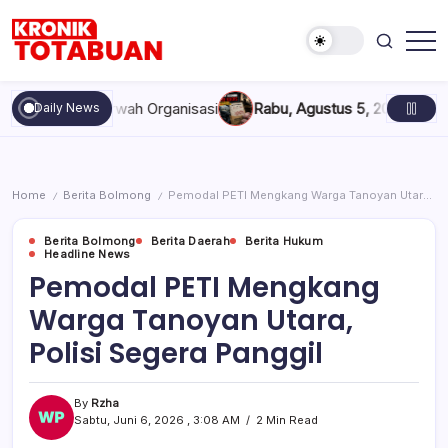
Skip
to
content
Berita
Kronik
Terkini
Totabuan
hari
dan Marwah Organisasi
Rabu, Agustus 5, 2026 , 11:44 AM
Anak 
Daily News
ini
Kronik
Totabuan
Home
Berita Bolmong
Pemodal PETI Mengkang Warga Tanoyan Utara, Polisi Segera Panggil
/
/
Berita Bolmong
Berita Daerah
Berita Hukum
Headline News
Pemodal PETI Mengkang
Warga Tanoyan Utara,
Polisi Segera Panggil
By
Rzha
Sabtu, Juni 6, 2026 , 3:08 AM
2 Min Read