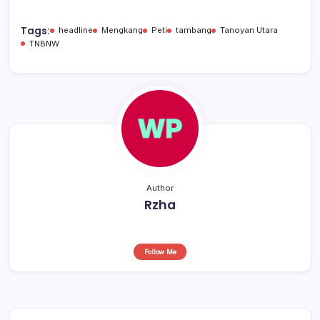
e
s
a
e
b
A
d
Tags:
headline
Mengkang
Peti
tambang
Tanoyan Utara
TNBNW
o
p
s
o
p
k
Author
Rzha
Follow Me