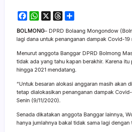
F
W
X
T
S
a
h
hr
h
BOLMONG
– DPRD Bolaang Mongondow (Bolm
c
at
e
ar
lagi dana untuk penanganan dampak Covid-19
e
s
a
e
b
A
d
Menurut anggota Banggar DPRD Bolmong Masu
o
p
s
tidak ada yang tahu kapan berakhir. Karena itu
hingga 2021 mendatang.
o
p
k
“Untuk besaran alokasi anggaran masih akan d
tetap dialokasikan penanganan dampak Covid-1
Senin (9/11/2020).
Senada dikatakan anggota Banggar lainnya, Wol
hanya jumlahnya bakal tidak sama lagi dengan