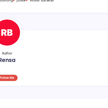
Bolmong
politik
Wolter Barakati
Author
Rensa
Follow Me