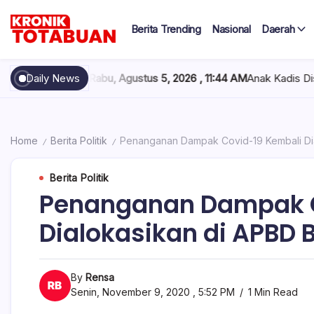
Skip
to
Berita Trending
Nasional
Daerah
content
Berita
Kronik
Terkini
hari
Totabuan
i
Daily News
Rabu, Agustus 5, 2026 , 11:44 AM
Anak Kadis Dishub Bolsel T
ini
Kronik
Totabuan
Home
Berita Politik
Penanganan Dampak Covid-19 Kembali Di
/
/
Berita Politik
Penanganan Dampak C
Dialokasikan di APBD 
By
Rensa
Senin, November 9, 2020 , 5:52 PM
1 Min Read