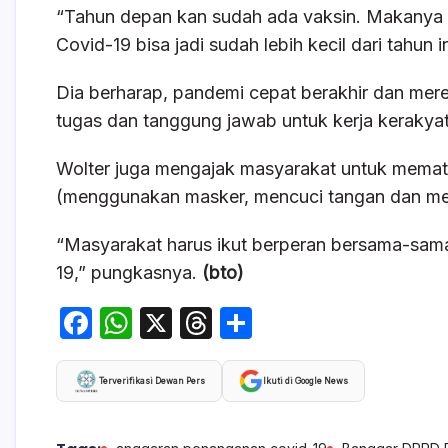
“Tahun depan kan sudah ada vaksin. Makanya
Covid-19 bisa jadi sudah lebih kecil dari tahun i
Dia berharap, pandemi cepat berakhir dan mer
tugas dan tanggung jawab untuk kerja kerakya
Wolter juga mengajak masyarakat untuk mema
(menggunakan masker, mencuci tangan dan men
“Masyarakat harus ikut berperan bersama-sam
19,” pungkasnya.
(bto)
F
W
X
T
S
a
h
hr
h
c
at
e
ar
Terverifikasi Dewan Pers
Ikuti di Google News
e
s
a
e