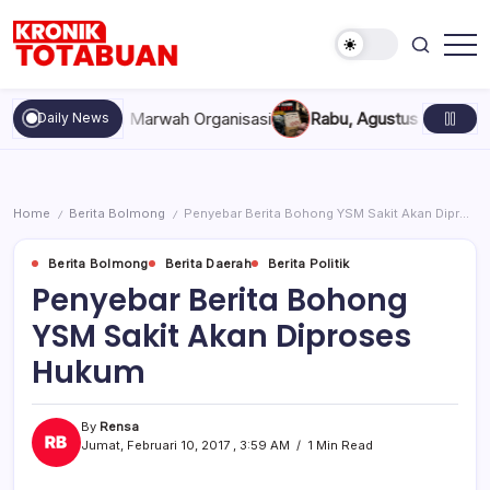
Skip
to
content
Berita
Kronik
Terkini
Totabuan
hari
 dan Marwah Organisasi
Rabu, Agustus 5, 2026 , 11:44 AM
Anak
Daily News
ini
Kronik
Totabuan
Home
Berita Bolmong
Penyebar Berita Bohong YSM Sakit Akan Diproses Hukum
/
/
Berita Bolmong
Berita Daerah
Berita Politik
Penyebar Berita Bohong
YSM Sakit Akan Diproses
Hukum
By
Rensa
Jumat, Februari 10, 2017 , 3:59 AM
1 Min Read