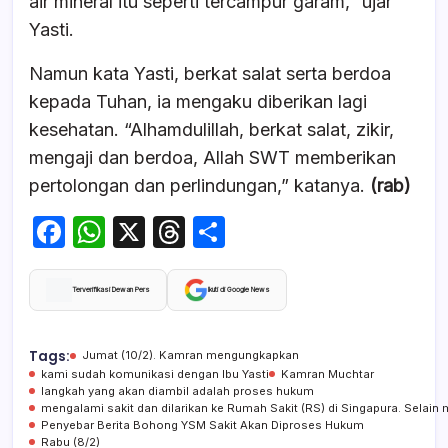
air mineral itu seperti tercampur garam,” ujar
Yasti.
Namun kata Yasti, berkat salat serta berdoa
kepada Tuhan, ia mengaku diberikan lagi
kesehatan. “Alhamdulillah, berkat salat, zikir,
mengaji dan berdoa, Allah SWT memberikan
pertolongan dan perlindungan,” katanya.
(rab)
F
W
X
T
S
a
h
hr
h
c
at
e
ar
Terverifikasi Dewan Pers
Ikuti di Google News
e
s
a
e
b
A
d
Tags:
Jumat (10/2). Kamran mengungkapkan
kami sudah komunikasi dengan Ibu Yasti
Kamran Muchtar
o
p
s
langkah yang akan diambil adalah proses hukum
mengalami sakit dan dilarikan ke Rumah Sakit (RS) di Singapura. Selain 
o
p
Penyebar Berita Bohong YSM Sakit Akan Diproses Hukum
Rabu (8/2)