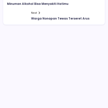
Minuman Alkohol Bisa Menyakiti Hatimu
Next
Warga Nonapan Tewas Terseret Arus
Video Pelajar SMA Ciuman Bibir di
Lapangan Kotamobagu Beredar di
Facebook