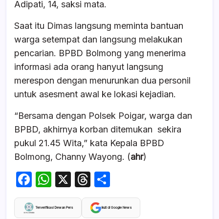
Adipati, 14, saksi mata.
Saat itu Dimas langsung meminta bantuan
warga setempat dan langsung melakukan
pencarian. BPBD Bolmong yang menerima
informasi ada orang hanyut langsung
merespon dengan menurunkan dua personil
untuk asesment awal ke lokasi kejadian.
“Bersama dengan Polsek Poigar, warga dan
BPBD, akhirnya korban ditemukan sekira
pukul 21.45 Wita,” kata Kepala BPBD
Bolmong, Channy Wayong. (
ahr
)
F
W
X
T
S
a
h
hr
h
c
at
e
ar
Terverifikasi Dewan Pers
Ikuti di Google News