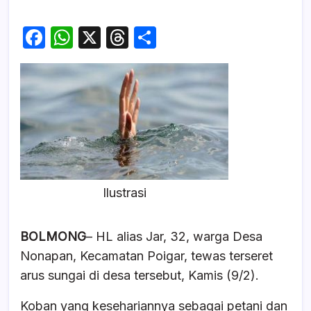
F
W
X
T
S
a
h
hr
h
c
at
e
ar
e
s
a
e
b
A
d
o
p
s
o
p
k
Ilustrasi
BOLMONG
– HL alias Jar, 32, warga Desa
Nonapan, Kecamatan Poigar, tewas terseret
arus sungai di desa tersebut, Kamis (9/2).
Koban yang kesehariannya sebagai petani dan