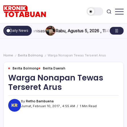
Skip
to
content
Berita
Kronik
Terkini
Totabuan
hari
ganisasi
Rabu, Agustus 5, 2026 , 11:44 AM
Anak Kadis Dishub 
Daily News
ini
Kronik
Totabuan
Home
Berita Bolmong
Warga Nonapan Tewas Terseret Arus
/
/
Berita Bolmong
Berita Daerah
Warga Nonapan Tewas
Terseret Arus
By
Retho Bambuena
Jumat, Februari 10, 2017 , 4:55 AM
1 Min Read