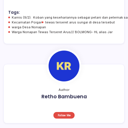
e
s
a
e
b
A
d
Tags:
Kamis (9/2). Koban yang kesehariannya sebagai petani dan peternak sap
o
p
s
Kecamatan Poigar
tewas terseret arus sungai di desa tersebut
warga Desa Nonapan
o
p
Warga Nonapan Tewas Terseret Arus/// BOLMONG- HL alias Jar
k
Author
Retho Bambuena
Follow Me