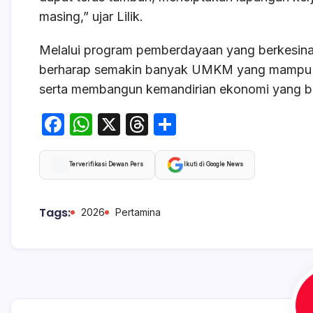
masing,” ujar Lilik.
Melalui program pemberdayaan yang berkesina
berharap semakin banyak UMKM yang mampu me
serta membangun kemandirian ekonomi yang be
F
W
X
T
S
a
h
hr
h
c
at
e
ar
Terverifikasi Dewan Pers
Ikuti di Google News
e
s
a
e
b
A
d
Tags:
2026
Pertamina
o
p
s
o
p
k