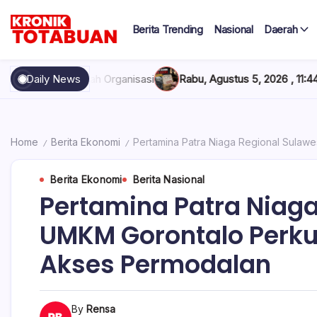
Skip
to
Berita Trending
Nasional
Daerah
content
Berita
Kronik
Terkini
hari
Totabuan
isasi
Daily News
Rabu, Agustus 5, 2026 , 11:44 AM
Anak Kadis Dishub Bol
ini
Kronik
Totabuan
Home
Berita Ekonomi
Pertamina Patra Niaga Regional Sulaw
/
/
Berita Ekonomi
Berita Nasional
Pertamina Patra Niaga
UMKM Gorontalo Perku
Akses Permodalan
By
Rensa