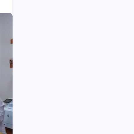
Wabup Deddy Minta ASN Bolsel Bijak
Kelola Keuangan, Hindari Pinjol dan Judi
Online
Polisi Hentikan Dugaan Aktivitas PETI
PT SMG di Tanoyan Selatan, Lima
Excavator dan Operator Diamankan
Pj Bupati Bolmong Sidak Seluruh SKPD
Peringatan HUT ke-67 Bolmong
Ditiadakan
Upai Potensi Pengembangan
Agrowisata