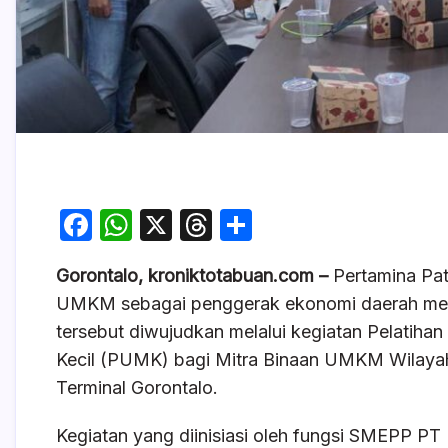
F
W
X
T
S
a
h
hr
h
Gorontalo, kroniktotabuan.com –
Pertamina Pat
c
at
e
ar
UMKM sebagai penggerak ekonomi daerah mela
e
s
a
e
tersebut diwujudkan melalui kegiatan Pelatiha
b
A
d
Kecil (PUMK) bagi Mitra Binaan UMKM Wilayah 
o
p
s
Terminal Gorontalo.
o
p
Kegiatan yang diinisiasi oleh fungsi SMEPP PT