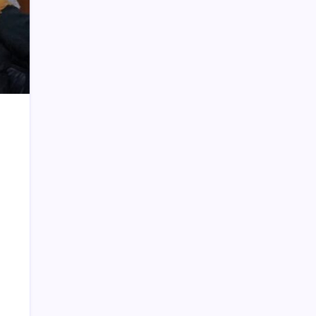
CPNS Kotamobagu Terhitung 1 April
Jokowi ke Shin Tae-Yong : Jangan ke
Mana-mana
Manado Banjir, Banyak Warga BMR
Terjebak
Taufik Mokoginta Pensiun, Asisten III
Jabat Plt Kepala Bappeda Bolmong