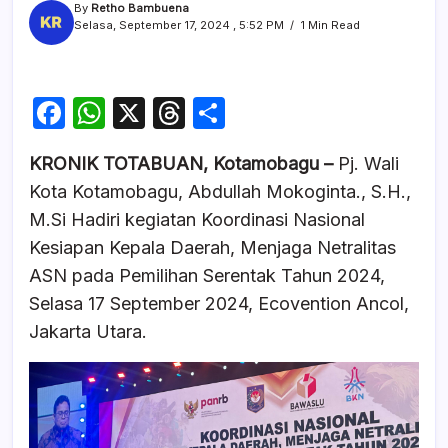
By
Retho Bambuena
Selasa, September 17, 2024 , 5:52 PM
1 Min Read
F
W
X
T
S
a
h
hr
h
KRONIK TOTABUAN, Kotamobagu –
Pj. Wali
c
at
e
ar
Kota Kotamobagu, Abdullah Mokoginta., S.H.,
e
s
a
e
M.Si Hadiri kegiatan Koordinasi Nasional
b
A
d
Kesiapan Kepala Daerah, Menjaga Netralitas
o
p
s
ASN pada Pemilihan Serentak Tahun 2024,
o
p
Selasa 17 September 2024, Ecovention Ancol,
k
Jakarta Utara.