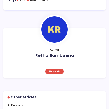
b
A
d
Tags:
2024
Kotamobagu
o
p
s
o
p
k
Author
Retho Bambuena
Follow Me
Other Articles
Previous