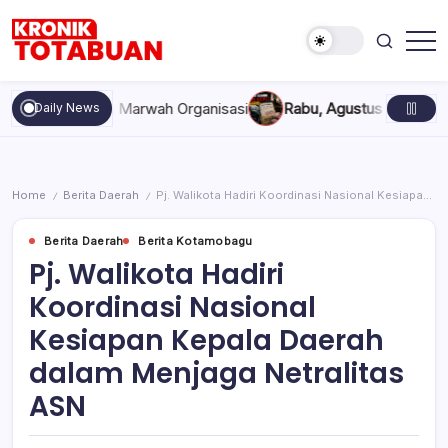
Skip
to
content
Berita
Kronik
Terkini
Totabuan
hari
kan, dan Marwah Organisasi
Rabu, Agustus 5, 2026 , 11:44 AM
Daily News
ini
Kronik
Totabuan
Home
Berita Daerah
Pj. Walikota Hadiri Koordinasi Nasional Kesiapan Kepala Daerah dalam Menjaga Netralitas ASN
/
/
Berita Daerah
Berita Kotamobagu
Pj. Walikota Hadiri
Koordinasi Nasional
Kesiapan Kepala Daerah
dalam Menjaga Netralitas
ASN