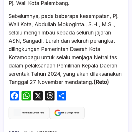
Pj. Wali Kota Palembang.
Sebelumnya, pada beberapa kesempatan, Pj.
Wali Kota, Abdullah Mokoginta., S.H., M.Si.,
selalu menghimbau kepada seluruh jajaran
ASN, Sangadi, Lurah dan seluruh perangkat
dilingkungan Pemerintah Daerah Kota
Kotamobagu untuk selalu menjaga Netralitas
dalam pelaksanaan Pemilihan Kepala Daerah
serentak Tahun 2024, yang akan dilaksanakan
Tanggal 27 November mendatang.
(Reto)
F
W
X
T
S
a
h
hr
h
c
at
e
ar
Terverifikasi Dewan Pers
Ikuti di Google News
e
s
a
e