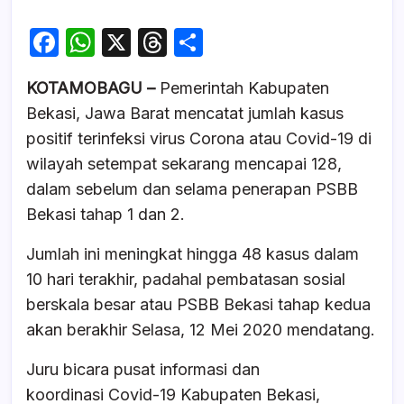
F
W
X
T
S
a
h
hr
h
KOTAMOBAGU –
Pemerintah Kabupaten
c
at
e
ar
Bekasi, Jawa Barat mencatat jumlah kasus
e
s
a
e
positif terinfeksi virus Corona atau Covid-19 di
b
A
d
wilayah setempat sekarang mencapai 128,
o
p
s
dalam sebelum dan selama penerapan PSBB
o
p
Bekasi tahap 1 dan 2.
k
Jumlah ini meningkat hingga 48 kasus dalam
10 hari terakhir, padahal pembatasan sosial
berskala besar atau PSBB Bekasi tahap kedua
akan berakhir Selasa, 12 Mei 2020 mendatang.
Juru bicara pusat informasi dan
koordinasi Covid-19 Kabupaten Bekasi,