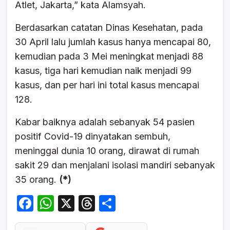
Atlet, Jakarta,” kata Alamsyah.
Berdasarkan catatan Dinas Kesehatan, pada
30 April lalu jumlah kasus hanya mencapai 80,
kemudian pada 3 Mei meningkat menjadi 88
kasus, tiga hari kemudian naik menjadi 99
kasus, dan per hari ini total kasus mencapai
128.
Kabar baiknya adalah sebanyak 54 pasien
positif Covid-19 dinyatakan sembuh,
meninggal dunia 10 orang, dirawat di rumah
sakit 29 dan menjalani isolasi mandiri sebanyak
35 orang.
(*)
F
W
X
T
S
a
h
hr
h