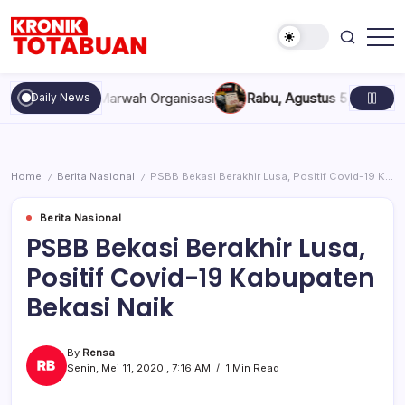
Skip
to
content
Berita
Kronik
Terkini
Totabuan
hari
pakan, dan Marwah Organisasi
Rabu, Agustus 5, 2026 , 11:44 
Daily News
ini
Kronik
Totabuan
Home
Berita Nasional
PSBB Bekasi Berakhir Lusa, Positif Covid-19 Kabupaten Bekasi Naik
/
/
Berita Nasional
PSBB Bekasi Berakhir Lusa,
Positif Covid-19 Kabupaten
Bekasi Naik
By
Rensa
Senin, Mei 11, 2020 , 7:16 AM
1 Min Read