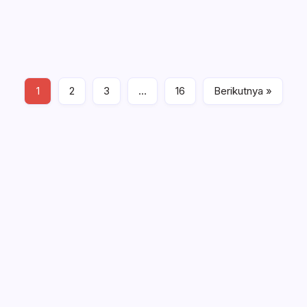
Republik Indonesia (Kapolri), Listyi Sigit Prabowo menuju
ke gedung Dewan Perwakilan Rakyat Republik Indonesia
(DPR-RI) untuk melakukan uji kelayakan dan…
Baca Selengkapnya
1
2
3
…
16
Berikutnya »
Berita Nasional
Rabu, Januari 20, 2021 , 1:05 PM
Polisi Hentikan Dugaan Aktivitas PETI PT
SMG di Tanoyan Selatan, Lima
Excavator dan Operator Diamankan