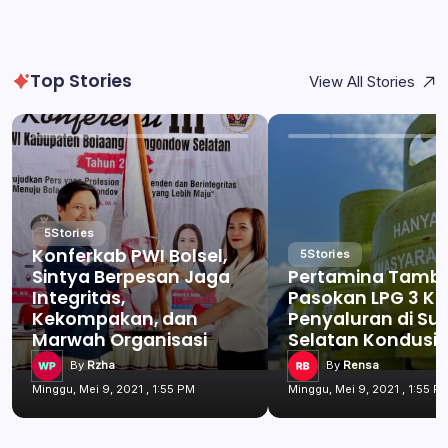
Top Stories
View All Stories
5
Stories
Konferkab PWI Bolsel,
5
Stories
Sintya Berpesan Jaga
Pertamina Tamb
Integritas,
Pasokan LPG 3 Kg
Kekompakan, dan
Penyaluran di Su
Marwah Organisasi
Selatan Kondusif
By
Rzha
By
Rensa
Minggu, Mei 9, 2021 , 1:55 PM
Minggu, Mei 9, 2021 , 1:55 P