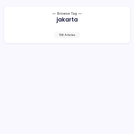
Browse Tag
jakarta
158 Articles
Ini Media Sosial yang Paling Banyak
Ditegur Polisi Virtual
1 Min Read
By
Rensa
JAKARTA – Peringatan sudah dikirimkan polisi virtual
Mabes Polri kepada 274 akun media sosial. Peringatan
yang dilakukan oleh virtual police (polisi virtual) dilakukan