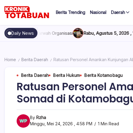
Skip
to
Berita Trending
Nasional
Daerah
content
Berita
Kronik
Terkini
hari
Totabuan
rwah Organisasi
Daily News
Rabu, Agustus 5, 2026 , 11:44 AM
Anak Kadis 
ini
Kronik
Totabuan
Home
Berita Daerah
Ratusan Personel Amankan Kunjungan 
/
/
Berita Daerah
Berita Hukum
Berita Kotamobagu
Ratusan Personel Am
Somad di Kotamobag
By
Rzha
Minggu, Mei 24, 2026 , 4:58 PM
1 Min Read