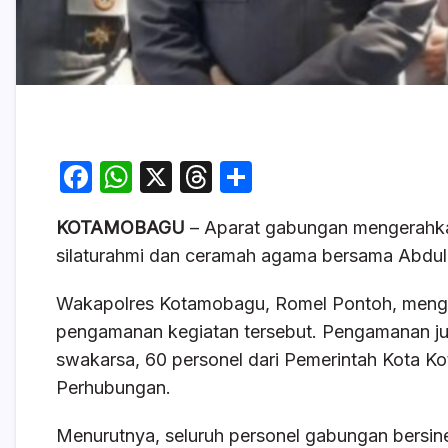
F
W
X
T
S
a
h
hr
h
KOTAMOBAGU
– Aparat gabungan mengerahka
c
at
e
ar
silaturahmi dan ceramah agama bersama Abdu
e
s
a
e
b
A
d
Wakapolres Kotamobagu, Romel Pontoh, mengat
o
p
s
pengamanan kegiatan tersebut. Pengamanan jug
swakarsa, 60 personel dari Pemerintah Kota Ko
o
p
Perhubungan.
k
Menurutnya, seluruh personel gabungan bersine