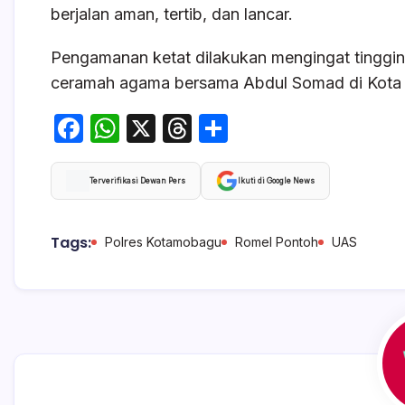
berjalan aman, tertib, dan lancar.
Pengamanan ketat dilakukan mengingat tinggi
ceramah agama bersama Abdul Somad di Kot
F
W
X
T
S
a
h
hr
h
c
at
e
ar
Terverifikasi Dewan Pers
Ikuti di Google News
e
s
a
e
b
A
d
Tags:
Polres Kotamobagu
Romel Pontoh
UAS
o
p
s
o
p
k