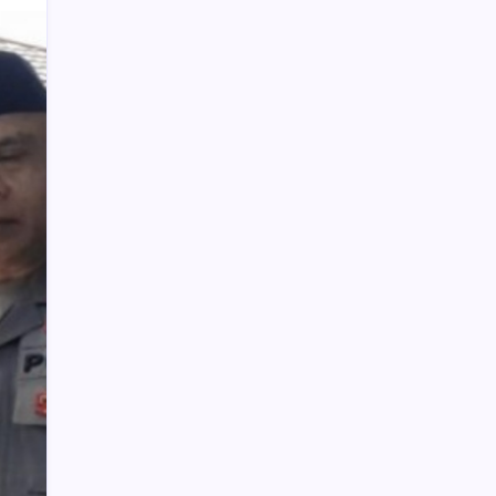
Polisi Hentikan Dugaan Aktivitas PETI
PT SMG di Tanoyan Selatan, Lima
Excavator dan Operator Diamankan
Weny Gaib Hadiri Seminar Hukum
Kejati Sulut, Soroti Penindakan Korupsi
Pertambangan dan Kejahatan
Lingkungan
TP-PKK dan KNPI Bolmong Gelar
Sosialisasi Peningkatan Pola Asuh Anak
Konferkab PWI Bolsel, Sintya Berpesan
Jaga Integritas, Kekompakan, dan
Marwah Organisasi
MBG di Bolmong Dimulai di Kecamatan