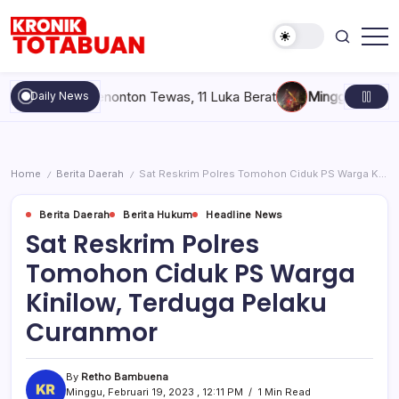
Skip
to
content
Berita
Kronik
Terkini
Totabuan
hari
pai, 6 Penonton Tewas, 11 Luka Berat
Minggu, Agustus 9, 20
Daily News
ini
Kronik
Totabuan
Home
Berita Daerah
Sat Reskrim Polres Tomohon Ciduk PS Warga Kinilow, Terduga Pelaku Curanmor
/
/
Berita Daerah
Berita Hukum
Headline News
Sat Reskrim Polres
Tomohon Ciduk PS Warga
Kinilow, Terduga Pelaku
Curanmor
By
Retho Bambuena
Minggu, Februari 19, 2023 , 12:11 PM
1 Min Read