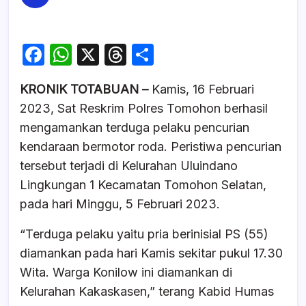
F
W
X
T
S
a
h
hr
h
KRONIK TOTABUAN –
Kamis, 16 Februari
c
at
e
ar
2023, Sat Reskrim Polres Tomohon berhasil
e
s
a
e
mengamankan terduga pelaku pencurian
b
A
d
kendaraan bermotor roda. Peristiwa pencurian
o
p
s
tersebut terjadi di Kelurahan Uluindano
o
p
Lingkungan 1 Kecamatan Tomohon Selatan,
k
pada hari Minggu, 5 Februari 2023.
“Terduga pelaku yaitu pria berinisial PS (55)
diamankan pada hari Kamis sekitar pukul 17.30
Wita. Warga Konilow ini diamankan di
Kelurahan Kakaskasen,” terang Kabid Humas