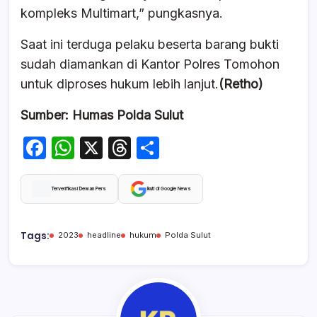
kompleks Multimart,” pungkasnya.
Saat ini terduga pelaku beserta barang bukti
sudah diamankan di Kantor Polres Tomohon
untuk diproses hukum lebih lanjut.
(Retho)
Sumber: Humas Polda Sulut
F
W
X
T
S
a
h
hr
h
c
at
e
ar
Terverifikasi Dewan Pers
Ikuti di Google News
e
s
a
e
b
A
d
Tags:
2023
headline
hukum
Polda Sulut
o
p
s
o
p
k