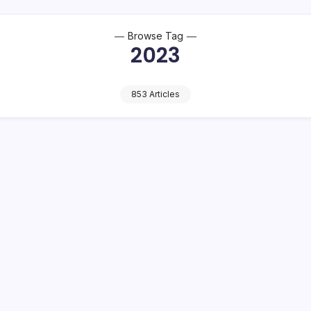
Browse Tag
2023
853 Articles
kat Dukung Timnas U-23 dengan Nobar di
merintah Kota (Pemkot) Kotamobagu, akan menggelar nonton