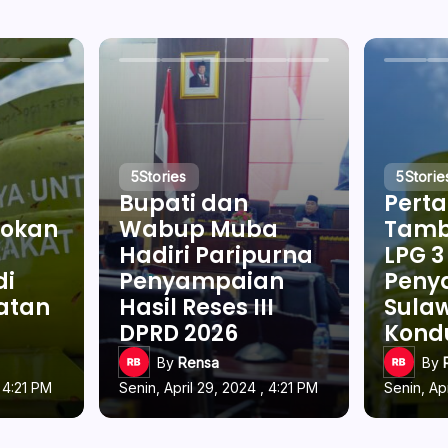
5
Stories
5
Storie
Bupati dan
Pert
okan
Wabup Muba
Tamb
Hadiri Paripurna
LPG 3
di
Penyampaian
Penya
latan
Hasil Reses III
Sulaw
DPRD 2026
Kond
By
Rensa
By
, 4:21 PM
Senin, April 29, 2024 , 4:21 PM
Senin, Ap