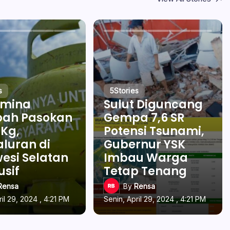
s
5
Stories
amina
Sulut Diguncang
ah Pasokan
Gempa 7,6 SR
 Kg,
Potensi Tsunami,
luran di
Gubernur YSK
esi Selatan
Imbau Warga
usif
Tetap Tenang
Rensa
By
Rensa
ril 29, 2024 , 4:21 PM
Senin, April 29, 2024 , 4:21 PM