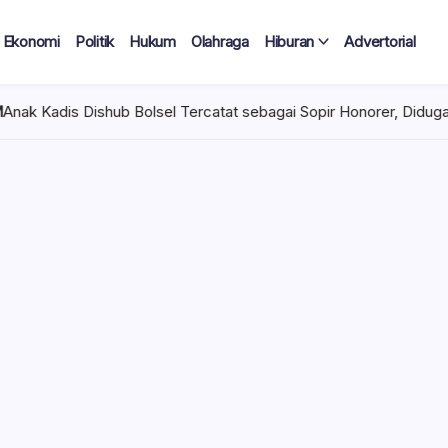
Ekonomi
Politik
Hukum
Olahraga
Hiburan
Advertorial
rcatat sebagai Sopir Honorer, Diduga Tak Pernah Bertugas Tiap B
 Tercatat
Diduga Tak
lan Terima
 mencuat di lingkungan
el). Kepala Dinas
n diduga mengangkat anak