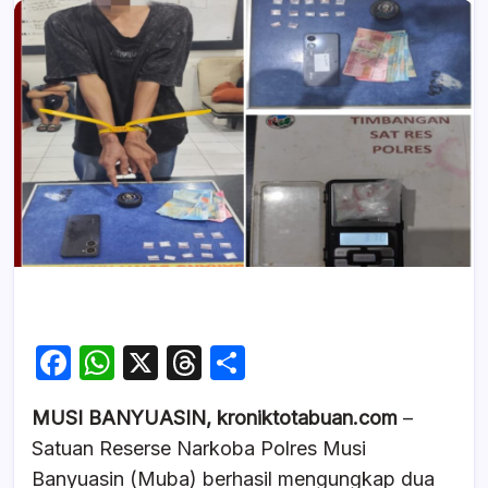
F
W
X
T
S
a
h
hr
h
MUSI BANYUASIN, kroniktotabuan.com
–
c
at
e
ar
Satuan Reserse Narkoba Polres Musi
e
s
a
e
Banyuasin (Muba) berhasil mengungkap dua