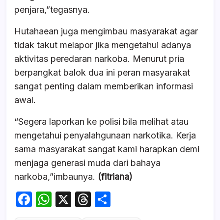
penjara,”tegasnya.
Hutahaean juga mengimbau masyarakat agar
tidak takut melapor jika mengetahui adanya
aktivitas peredaran narkoba. Menurut pria
berpangkat balok dua ini peran masyarakat
sangat penting dalam memberikan informasi
awal.
“Segera laporkan ke polisi bila melihat atau
mengetahui penyalahgunaan narkotika. Kerja
sama masyarakat sangat kami harapkan demi
menjaga generasi muda dari bahaya
narkoba,”imbaunya.
(fitriana)
F
W
X
T
S
a
h
hr
h