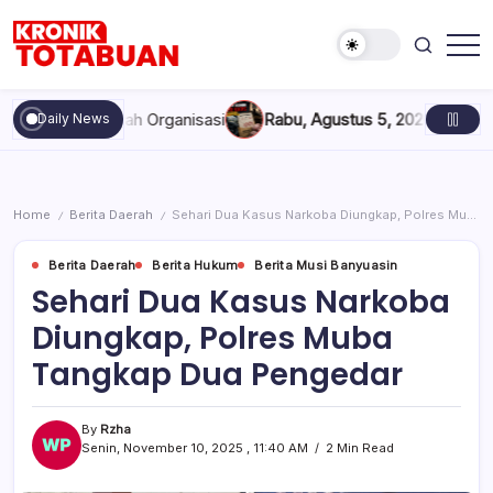
Skip
to
content
Berita
Kronik
Terkini
Totabuan
hari
an Marwah Organisasi
Rabu, Agustus 5, 2026 , 11:44 AM
Anak K
Daily News
ini
Kronik
Totabuan
Home
Berita Daerah
Sehari Dua Kasus Narkoba Diungkap, Polres Muba Tangkap Dua Pengedar
/
/
Berita Daerah
Berita Hukum
Berita Musi Banyuasin
Sehari Dua Kasus Narkoba
Diungkap, Polres Muba
Tangkap Dua Pengedar
By
Rzha
Senin, November 10, 2025 , 11:40 AM
2 Min Read