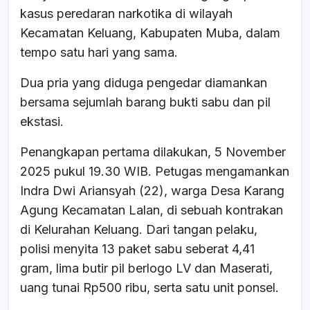
b
A
d
kasus peredaran narkotika di wilayah
o
p
s
Kecamatan Keluang, Kabupaten Muba, dalam
o
p
tempo satu hari yang sama.
k
Dua pria yang diduga pengedar diamankan
bersama sejumlah barang bukti sabu dan pil
ekstasi.
Penangkapan pertama dilakukan, 5 November
2025 pukul 19.30 WIB. Petugas mengamankan
Indra Dwi Ariansyah (22), warga Desa Karang
Agung Kecamatan Lalan, di sebuah kontrakan
di Kelurahan Keluang. Dari tangan pelaku,
polisi menyita 13 paket sabu seberat 4,41
gram, lima butir pil berlogo LV dan Maserati,
uang tunai Rp500 ribu, serta satu unit ponsel.