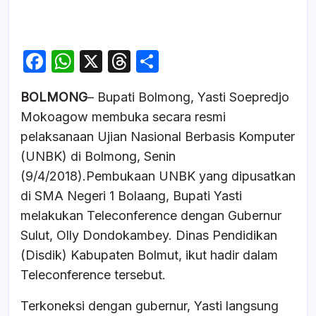
F
W
X
T
S
a
h
hr
h
BOLMONG
– Bupati Bolmong, Yasti Soepredjo
c
at
e
ar
Mokoagow membuka secara resmi
e
s
a
e
pelaksanaan Ujian Nasional Berbasis Komputer
b
A
d
(UNBK) di Bolmong, Senin
o
p
s
(9/4/2018).Pembukaan UNBK yang dipusatkan
o
p
di SMA Negeri 1 Bolaang, Bupati Yasti
k
melakukan Teleconference dengan Gubernur
Sulut, Olly Dondokambey. Dinas Pendidikan
(Disdik) Kabupaten Bolmut, ikut hadir dalam
Teleconference tersebut.
Terkoneksi dengan gubernur, Yasti langsung