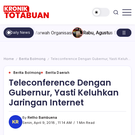
Skip
to
content
Berita
Kronik
Terkini
Totabuan
hari
pakan, dan Marwah Organisasi
Rabu, Agustus 5, 2026 , 11:44 
Daily News
ini
Kronik
Totabuan
Home
Berita Bolmong
Teleconference Dengan Gubernur, Yasti Keluhkan Jaringan Internet
/
/
Berita Bolmong
Berita Daerah
Teleconference Dengan
Gubernur, Yasti Keluhkan
Jaringan Internet
By
Retho Bambuena
Senin, April 9, 2018 , 11:14 AM
1 Min Read