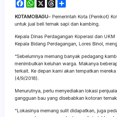
F
W
X
T
S
a
h
hr
h
KOTAMOBAGU
– Pemerintah Kota (Pemkot) K
c
at
e
ar
untuk jual beli ternak sapi dan kambing.
e
s
a
e
b
A
d
Kepala Dinas Perdagangan Koperasi dan UKM
o
p
s
Kepala Bidang Perdagangan, Lores Binol, menga
o
p
“Sebelumnya memang banyak pedagang kambing 
k
menimbulkan keluhan warga. Makanya beberapa 
terkait. Ke depan kami akan tempatkan mereka d
(4/9/2018).
Menurutnya, perlu menyediakan lokasi penjuala
gangguan bau yang disebabkan kotoran ternak
“Lokasinya memang sulit didapatkan, juga peda