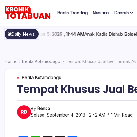
Skip
to
Berita Trending
Nasional
Daerah
content
Berita
Kronik
Terkini
hari
Totabuan
, Agustus 5, 2026 , 11:44 AM
Daily News
Anak Kadis Dishub Bolsel Tercatat se
ini
Kronik
Totabuan
Home
Berita Kotamobagu
Tempat Khusus Jual Beli Ternak Ak
/
/
Berita Kotamobagu
Tempat Khusus Jual Be
By
Rensa
Selasa, September 4, 2018 , 2:42 AM
1 Min Read