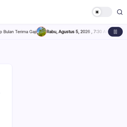
ma Gaji
Rabu, Agustus 5, 2026 , 7:30 AM
Pertamina Tambah Pa