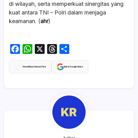
di wilayah, serta memperkuat sinergitas yang
kuat antara TNI – Polri dalam menjaga
keamanan. (
ahr
)
F
W
X
T
S
a
h
hr
h
c
at
e
ar
Terverifikasi Dewan Pers
Ikuti di Google News
e
s
a
e
b
A
d
o
p
s
o
p
k
Author