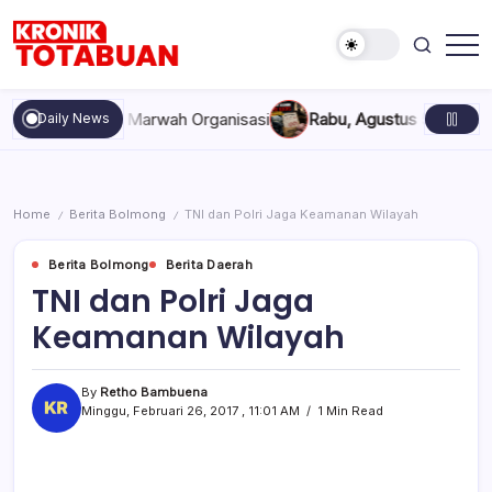
Skip
to
content
Berita
Kronik
Terkini
Totabuan
hari
akan, dan Marwah Organisasi
Rabu, Agustus 5, 2026 , 11:44 A
Daily News
ini
Kronik
Totabuan
Home
Berita Bolmong
TNI dan Polri Jaga Keamanan Wilayah
/
/
Berita Bolmong
Berita Daerah
TNI dan Polri Jaga
Keamanan Wilayah
By
Retho Bambuena
Minggu, Februari 26, 2017 , 11:01 AM
1 Min Read