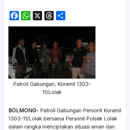
F
W
X
T
S
a
h
hr
h
c
at
e
ar
e
s
a
e
b
A
d
o
p
s
o
p
k
Patroli Gabungan, Koramil 1303-
11/Lolak
BOLMONG
– Patroli Gabungan Personil Koramil
1303-11/Lolak bersama Personil Polsek Lolak
dalam rangka menciptakan situasi aman dan