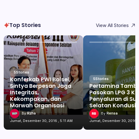
Top Stories
View All Stories
5
Stories
Konferkab PWI Bolsel,
5
Stories
Sintya Berpesan Jaga
Pertamina Tamb
Integritas,
Pasokan LPG 3 Kg
Kekompakan, dan
Penyaluran di Su
Marwah Organisasi
Selatan Kondusif
By
Rzha
By
Rensa
Jumat, Desember 30, 2016 , 5:11 AM
Jumat, Desember 30, 2016 ,