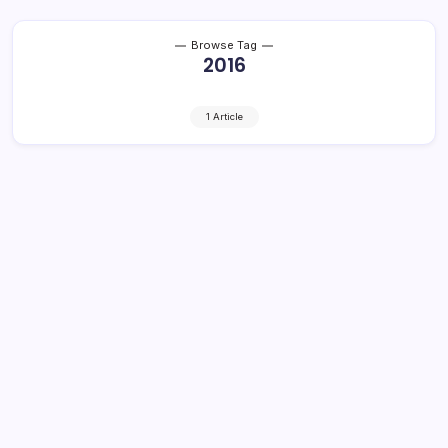
Browse Tag
2016
1 Article
Ini Daftar Pejabat yang Dilantik
Walikota
30 Min Read
By
Rensa
KOTAMOBAGU- Bertempat di Manggala Convention
Hall, Jumat (30/12, Walikota Tatong Bara melantik 564
pejabat yang mengisi struktur organisasi perangkat