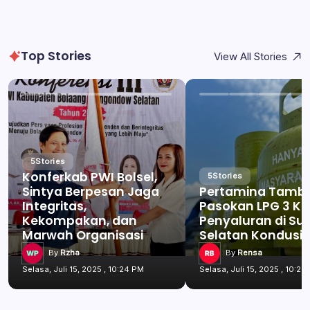
Top Stories
View All Stories
5
Stories
Konferkab PWI Bolsel,
5
Stories
Sintya Berpesan Jaga
Pertamina Tamb
Integritas,
Pasokan LPG 3 Kg
Kekompakan, dan
Penyaluran di Su
Marwah Organisasi
Selatan Kondusif
By
Rzha
By
Rensa
Selasa, Juli 15, 2025 , 10:24 PM
Selasa, Juli 15, 2025 , 10:24