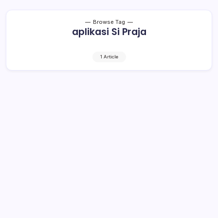
Browse Tag
aplikasi Si Praja
1 Article
Bupati Muba Luncurkan Aplikasi SI
PRAJA di Kecamatan Babat Toman
2 Min Read
By
Rzha
MUSI BANYUASIN, kroniktotabuan.com – Pemerintah
Kabupaten Musi Banyuasin (Muba) terus mendorong
inovasi pelayanan publik berbasis digital. Hal ini