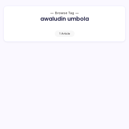
Browse Tag
awaludin umbola
1 Article
Umbola Minta Dukcapil Bolmut Awasi
Warga dari Luar
2 Min Read
By
Rensa
POLITIK —Badan Pengawas Pemilu (Bawaslu) Sulut
menggelar dialog dan Advokasi kepada masyarakat yang
ada di Kecamatan Pinogaluman, Kabupaten Bolaang