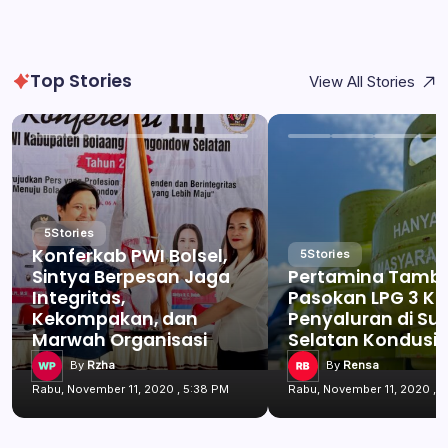
Top Stories
View All Stories
5
Stories
Konferkab PWI Bolsel,
5
Stories
Sintya Berpesan Jaga
Pertamina Tamb
Integritas,
Pasokan LPG 3 Kg
Kekompakan, dan
Penyaluran di Su
Marwah Organisasi
Selatan Kondusif
By
Rzha
By
Rensa
Rabu, November 11, 2020 , 5:38 PM
Rabu, November 11, 2020 , 