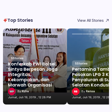
Top Stories
View All Stories
5
Stories
Konferkab PWI Bolsel,
5
Stories
Sintya Berpesan Jaga
Pertamina Tamb
Integritas,
Pasokan LPG 3 Kg
Kekompakan, dan
Penyaluran di Su
Marwah Organisasi
Selatan Kondusif
By
Rzha
By
Rensa
Jumat, Juli 19, 2019 , 12:28 PM
Jumat, Juli 19, 2019 , 12:28