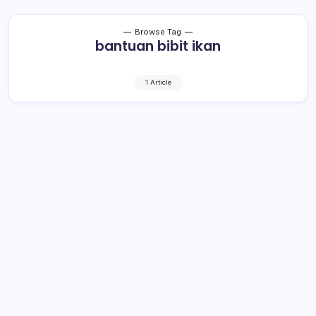
Browse Tag
bantuan bibit ikan
1 Article
13 Kelompok Dapat Bantuan Bibit
Ikan Patin dan Nila
1 Min Read
By
Rensa
KOTAMOBAGU– Dinas Pertanian dan Perikanan
Kotamobagu akan menyalurkan bantuan bibit ikan patin
dan nila untuk 13 kelompok dalam waktu dekat. Sumber