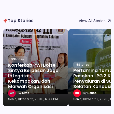
Top Stories
View All Stories
5
Stories
Konferkab PWI Bolsel,
5
Stories
Sintya Berpesan Jaga
Pertamina Tamb
Integritas,
Pasokan LPG 3 Kg
Kekompakan, dan
Penyaluran di Su
Marwah Organisasi
Selatan Kondusif
By
Rzha
By
Rensa
Senin, Oktober 12, 2020 , 12:44 PM
Senin, Oktober 12, 2020 , 1