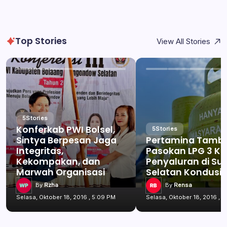
Top Stories
View All Stories
5
Stories
Konferkab PWI Bolsel,
5
Stories
Sintya Berpesan Jaga
Pertamina Tamb
Integritas,
Pasokan LPG 3 Kg
Kekompakan, dan
Penyaluran di Su
Marwah Organisasi
Selatan Kondusif
By
Rzha
By
Rensa
Selasa, Oktober 18, 2016 , 5:09 PM
Selasa, Oktober 18, 2016 , 