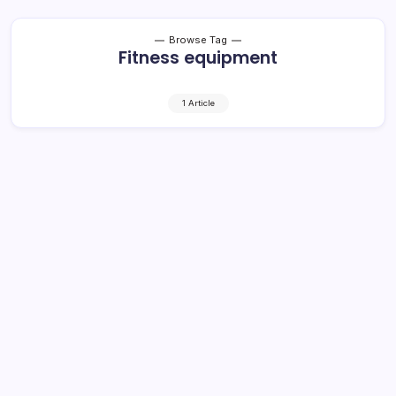
Browse Tag
Fitness equipment
1 Article
Herson Lantik Damopolii Sekda
Definitif
1 Min Read
By
Rensa
BOLSEL- Sekira sebulan menjalankan tugas sebagai
Pelaksana Tugas (Plt) Sekretaris Daerah (Sekda) Bolsel,
akhirmya Indra Damopolii dilantik dan definitifkan oleh