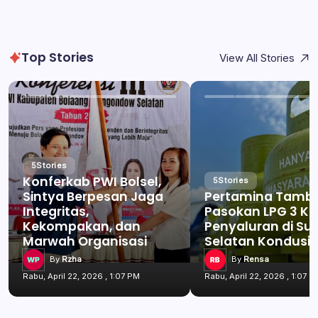
Top Stories
View All Stories
5
Stories
Konferkab PWI Bolsel,
5
Stories
Sintya Berpesan Jaga
Pertamina Tamb
Integritas,
Pasokan LPG 3 Kg
Kekompakan, dan
Penyaluran di Su
Marwah Organisasi
Selatan Kondusif
By
Rzha
By
Rensa
Rabu, April 22, 2026 , 1:07 PM
Rabu, April 22, 2026 , 1:07 P