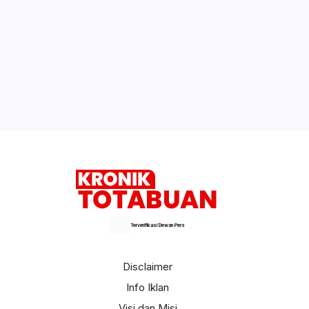
DPRD Bolsel Apresiasi Program
Pengentasan Pemukiman Kumuh Warga
Pesisir
Wabup Deddy Minta ASN Bolsel Bijak
Kelola Keuangan, Hindari Pinjol dan Judi
Online
Selengkapnya
Terverifikasi Dewan Pers
Disclaimer
Info Iklan
Visi dan Misi