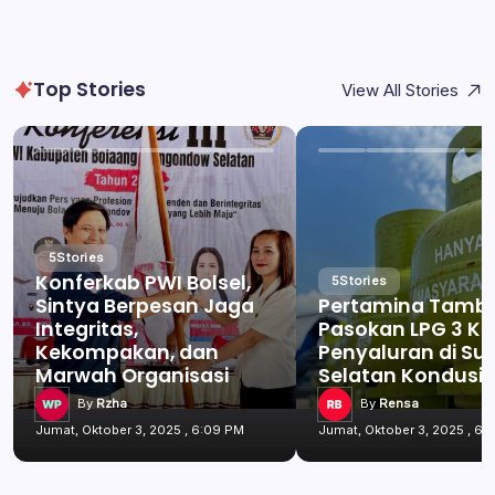
Top Stories
View All Stories
5
Stories
Konferkab PWI Bolsel,
5
Stories
Sintya Berpesan Jaga
Pertamina Tamb
Integritas,
Pasokan LPG 3 Kg
Kekompakan, dan
Penyaluran di Su
Marwah Organisasi
Selatan Kondusif
By
Rzha
By
Rensa
Jumat, Oktober 3, 2025 , 6:09 PM
Jumat, Oktober 3, 2025 , 6: