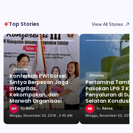
Top Stories
View All Stories
5
Stories
Konferkab PWI Bolsel,
5
Stories
Sintya Berpesan Jaga
Pertamina Tamb
Integritas,
Pasokan LPG 3 Kg
Kekompakan, dan
Penyaluran di Su
Marwah Organisasi
Selatan Kondusif
By
Rzha
By
Rensa
Minggu, November 20, 2016 , 3:45 AM
Minggu, November 20, 2016 