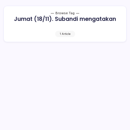
Browse Tag
Jumat (18/11). Subandi mengatakan
1 Article
Sampah Bisa Ditukar Sembako dan
Pulsa
1 Min Read
By
Rensa
KOTAMOBAGU– Keberadaan Bank Sampah Idaman (BSI)
di Kelurahan Mongkonai Barat, Kecamatan Kotamobagu
Barat, menjadi berkah tersendiri warga yang punya