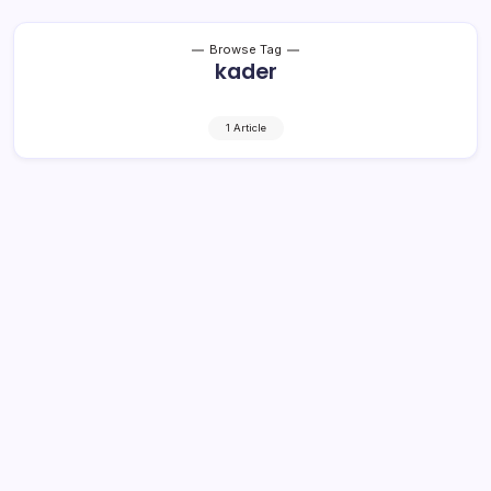
Browse Tag
kader
1 Article
Dua Pengurus DPC PDIP Bolmong
Terancam Dipecat
2 Min Read
By
Retho Bambuena
LOLAK – Dewan Pimpinan Cabang (DPC) Partai
Demokrasi Indonesia Perjuangan (PDIP), Kabupaten