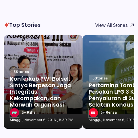
Top Stories
View All Stories
5
Stories
Konferkab PWI Bolsel,
5
Stories
Sintya Berpesan Jaga
Pertamina Tamb
Integritas,
Pasokan LPG 3 Kg
Kekompakan, dan
Penyaluran di Su
Marwah Organisasi
Selatan Kondusif
By
Rzha
By
Rensa
Minggu, November 6, 2016 , 8:39 PM
Minggu, November 6, 2016 ,