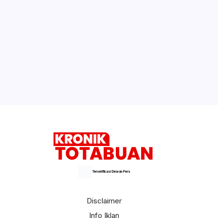
Kredit BNI Tembus Rp968,5 Triliun,
Tumbuh 24,4 Persen pada Semester I
2026
Bupati Bolsel Hadiri Pengukuhan Ketua
SRIKANDI JAGA DESA
Selengkapnya
Terverifikasi Dewan Pers
Disclaimer
Info Iklan