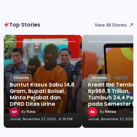
Top Stories
View All Stories
5
Stories
5
Stories
Buntut Kasus Sabu 14,8
Kredit BNI Tembu
Gram, Bupati Bolsel
Rp968,5 Triliun,
Minta Pejabat dan
Tumbuh 24,4 Per
DPRD Dites Urine
pada Semester I 
By
Rzha
By
Rensa
Jumat, November 27, 2020 , 6:19 PM
Jumat, November 27, 2020 ,