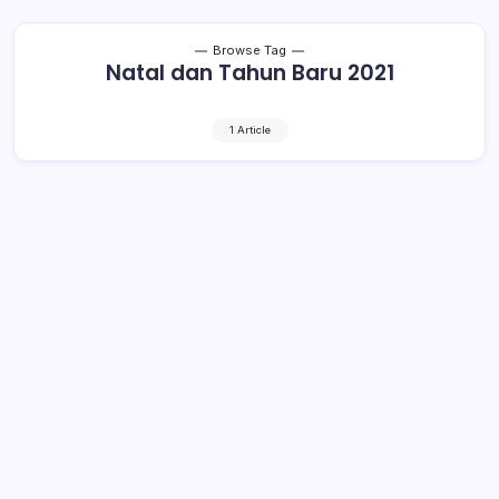
Browse Tag
Natal dan Tahun Baru 2021
1 Article
Yasti Pimpin Apel Gelar Pasukan
Operasi Lilin 2020
1 Min Read
By
Rensa
BOLMONG– Bupati Bolaang Mongondow (Bolmong)
Yasti Soepredjo Mokoagow, memimpin apel gelar
pasukan operasi Lilin Samrat tahun 2020, di halaman