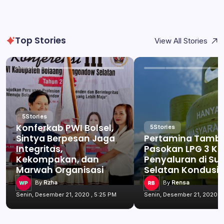
Top Stories
View All Stories
5
Stories
Konferkab PWI Bolsel,
5
Stories
Sintya Berpesan Jaga
Pertamina Tamb
Integritas,
Pasokan LPG 3 Kg
Kekompakan, dan
Penyaluran di Su
Marwah Organisasi
Selatan Kondusif
By
Rzha
By
Rensa
Senin, Desember 21, 2020 , 5:25 PM
Senin, Desember 21, 2020 , 