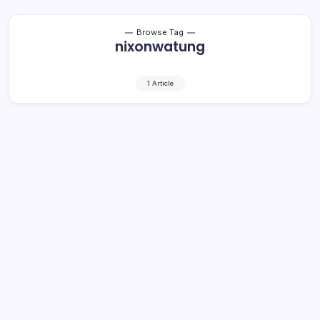
Browse Tag
nixonwatung
1 Article
Pengisian OPD Baru Didominasi
Pelaksana Tugas
1 Min Read
By
Retho Bambuena
LOLAK – Rencana pengisian jabatan pada struktur
Organisasi Perangkat Daerah (OPD) baru sebagaimana