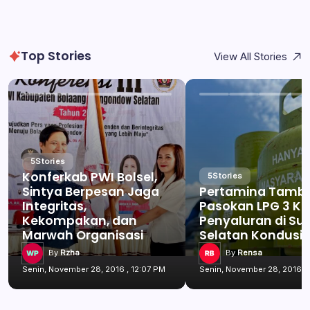
Top Stories
View All Stories
5
Stories
Konferkab PWI Bolsel,
5
Stories
Sintya Berpesan Jaga
Pertamina Tamb
Integritas,
Pasokan LPG 3 Kg
Kekompakan, dan
Penyaluran di Su
Marwah Organisasi
Selatan Kondusif
By
Rzha
By
Rensa
Senin, November 28, 2016 , 12:07 PM
Senin, November 28, 2016 , 