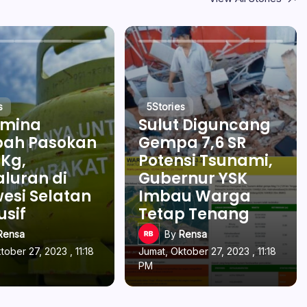
s
5
Stories
amina
Sulut Diguncang
ah Pasokan
Gempa 7,6 SR
 Kg,
Potensi Tsunami,
luran di
Gubernur YSK
esi Selatan
Imbau Warga
usif
Tetap Tenang
Rensa
By
Rensa
tober 27, 2023 , 11:18
Jumat, Oktober 27, 2023 , 11:18
PM