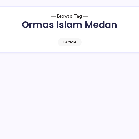
Browse Tag
Ormas Islam Medan
1 Article
as Islam di Medan Gelar Aksi
syarakat Islam melakukan aksi unjuk rasa pada hari Kamis, 27
monstran mengecam serangan Israel ke…