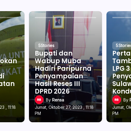
5
Stories
5
Storie
Bupati dan
Pert
okan
Wabup Muba
Tamb
Hadiri Paripurna
LPG 3
di
Penyampaian
Penya
latan
Hasil Reses III
Sulaw
DPRD 2026
Kond
By
Rensa
By
3 , 11:18
Jumat, Oktober 27, 2023 , 11:18
Jumat, Ok
PM
PM