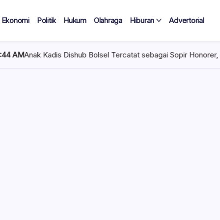
Ekonomi
Politik
Hukum
Olahraga
Hiburan
Advertorial
shub Bolsel Tercatat sebagai Sopir Honorer, Diduga Tak Pernah B
 Tercatat
Diduga Tak
lan Terima
 mencuat di lingkungan
el). Kepala Dinas
n diduga mengangkat anak