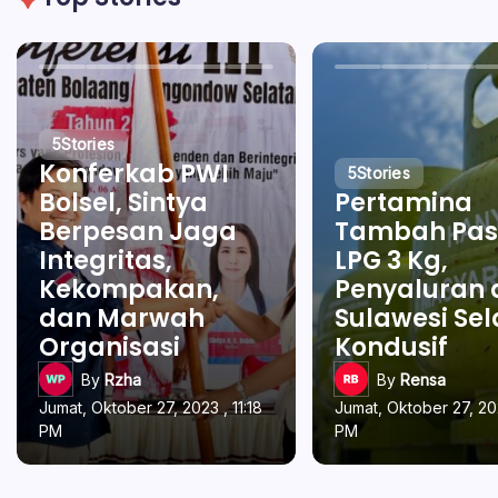
5
Stories
Konferkab PWI
5
Stories
Bolsel, Sintya
Pertamina
Berpesan Jaga
Tambah Pas
Integritas,
LPG 3 Kg,
Kekompakan,
Penyaluran 
dan Marwah
Sulawesi Se
Organisasi
Kondusif
By
Rzha
By
Rensa
Jumat, Oktober 27, 2023 , 11:18
Jumat, Oktober 27, 202
PM
PM