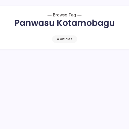
Browse Tag
Panwasu Kotamobagu
4 Articles
ikan Uang Susu Penuhi Panggilan Panwaslu
waslu Kotamobagu, Calon Wakil Walikota Kotamobagu nomor ur