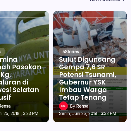
s
5
Stories
amina
Sulut Diguncang
ah Pasokan
Gempa 7,6 SR
 Kg,
Potensi Tsunami,
luran di
Gubernur YSK
esi Selatan
Imbau Warga
usif
Tetap Tenang
Rensa
By
Rensa
ni 25, 2018 , 3:33 PM
Senin, Juni 25, 2018 , 3:33 PM