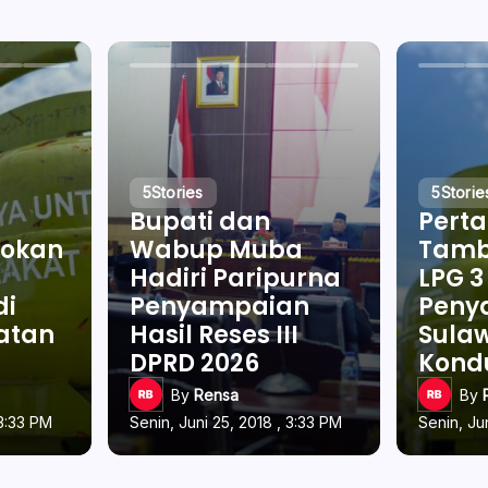
5
Stories
5
Storie
Bupati dan
Pert
okan
Wabup Muba
Tamb
Hadiri Paripurna
LPG 3
di
Penyampaian
Penya
latan
Hasil Reses III
Sulaw
DPRD 2026
Kond
By
Rensa
By
 3:33 PM
Senin, Juni 25, 2018 , 3:33 PM
Senin, Ju