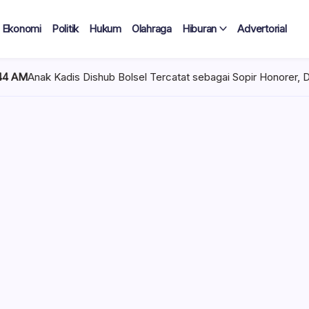
Ekonomi
Politik
Hukum
Olahraga
Hiburan
Advertorial
Dishub Bolsel Tercatat sebagai Sopir Honorer, Diduga Tak Pernah 
 Tercatat
Diduga Tak
lan Terima
 mencuat di lingkungan
el). Kepala Dinas
n diduga mengangkat anak