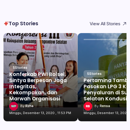
Top Stories
View All Stories
5
Stories
Konferkab PWI Bolsel,
5
Stories
Sintya Berpesan Jaga
Pertamina Tamb
Integritas,
Pasokan LPG 3 Kg
Kekompakan, dan
Penyaluran di Su
Marwah Organisasi
Selatan Kondusif
By
Rzha
By
Rensa
Minggu, Desember 13, 2020 , 11:53 PM
Minggu, Desember 13, 2020 ,