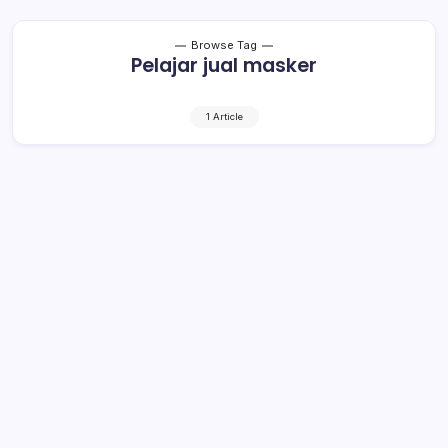
Browse Tag
Pelajar jual masker
1 Article
Jualan Masker, Zayyan Berharap
Covid-19 Segera Berakhir
1 Min Read
By
Rensa
KOTAMOBAGU– Kurang lebih sembilan bulan SMA dan
SMK sederajat di Kota Kotamobagu tidak melakukan
pembelajaran tatap muka di sekolah karena pandemi