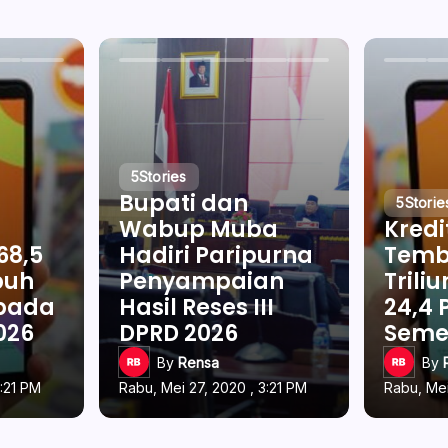
5
Stories
Bupati dan
5
Storie
Wabup Muba
Kredi
68,5
Hadiri Paripurna
Temb
buh
Penyampaian
Trili
 pada
Hasil Reses III
24,4 
026
DPRD 2026
Semes
By
Rensa
By
3:21 PM
Rabu, Mei 27, 2020 , 3:21 PM
Rabu, Mei