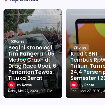
5
Stories
Begini Kronologi
5
Stories
Tim Pangeran 05
Kredit BNI
McJoe Crash di
Tembus Rp9
Drag Race Upai, 6
Triliun, Tum
Penonton Tewas,
24,4 Persen
11 Luka Berat
Semester I 2
By
Rensa
By
Rensa
Rabu, Mei 27, 2020 , 3:21 PM
Rabu, Mei 27, 2020 , 