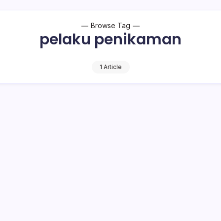
Browse Tag
pelaku penikaman
1 Article
aku Pemuda Dumoga I, Korban Pemuda
gamankan CM alias Cris (19), pemuda Desa Dumoga I, Kecamat