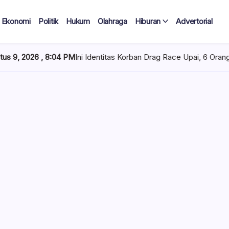
Ekonomi
Politik
Hukum
Olahraga
Hiburan
Advertorial
M
Ini Identitas Korban Drag Race Upai, 6 Orang Meninggal Dunia
ngeran 05
 Upai, 6
Berat
di sirkuit nonpermanen
ragis setelah sebuah
ah penonton, Minggu