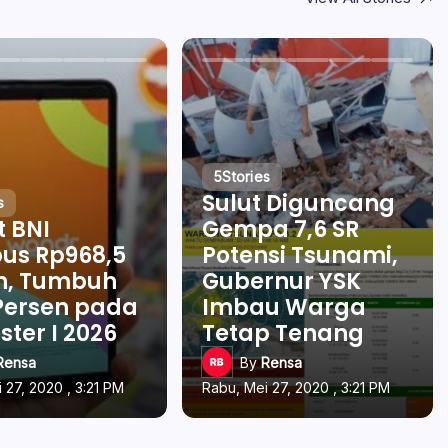
5
Stories
Sulut Diguncang
s
t BNI
Gempa 7,6 SR
us Rp968,5
Potensi Tsunami,
un, Tumbuh
Gubernur YSK
Persen pada
Imbau Warga
ter I 2026
Tetap Tenang
Rensa
By
Rensa
 27, 2020 , 3:21 PM
Rabu, Mei 27, 2020 , 3:21 PM