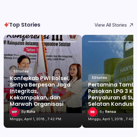
Top Stories
View All Stories
5
Stories
Konferkab PWI Bolsel,
5
Stories
Sintya Berpesan Jaga
Pertamina Tamb
Integritas,
Pasokan LPG 3 Kg
Kekompakan, dan
Penyaluran di Su
Marwah Organisasi
Selatan Kondusif
By
Rzha
By
Rensa
Minggu, April 1, 2018 , 7:42 PM
Minggu, April 1, 2018 , 7:42 