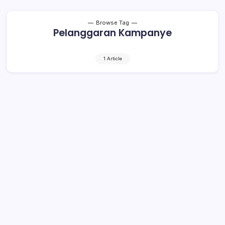
Browse Tag
Pelanggaran Kampanye
1 Article
Lakukan Pelanggaran Kampanye,
TBNK dan JaDi-Jo Dinilai Tak Berikan
Pendidikan Politik
2 Min Read
By
Retho Bambuena
KOTAMOBAGU– Dalam sepekan, bentrok melibatkan