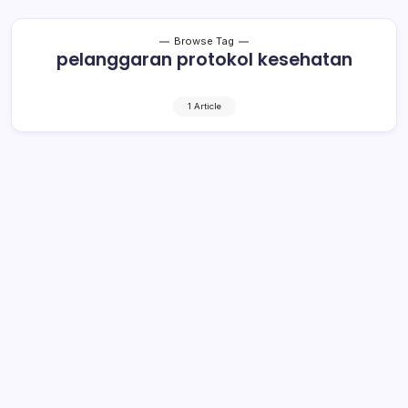
Browse Tag
pelanggaran protokol kesehatan
1 Article
Bawaslu Sulut Tidak Miliki
Kewenangan Tindak Pelanggaran
Protokol Kesehatan
1 Min Read
By
Rensa
MANADO – Senin (19/10/2020) Badan Pengawas Pemilu
Sulawesi Utara (Bawaslu Sulut) mengadakan Rapat