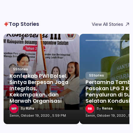
Top Stories
View All Stories
5
Stories
Konferkab PWI Bolsel,
5
Stories
Sintya Berpesan Jaga
Pertamina Tamb
Integritas,
Pasokan LPG 3 Kg
Kekompakan, dan
Penyaluran di Su
Marwah Organisasi
Selatan Kondusif
By
Rzha
By
Rensa
Senin, Oktober 19, 2020 , 5:59 PM
Senin, Oktober 19, 2020 , 5