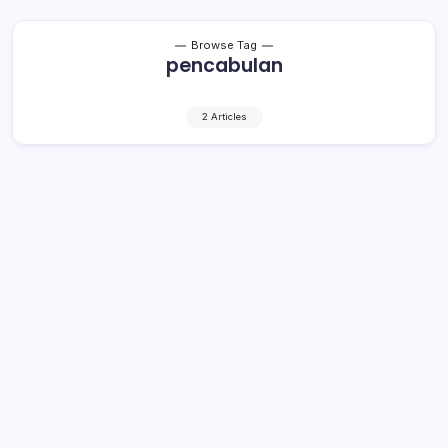
Browse Tag
pencabulan
2 Articles
Diduga Cabuli Sesama Jenis,
Perempuan Ini Diamankan Polisi
1 Min Read
By
Rensa
KRONIK TOTABUAN – Satreskrim Polres Minahasa
Selatan (Minsel) baru-baru ini mengamankan seorang
perempuan berinisial PP (27) warga Kota Manado,