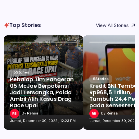
Top Stories
View All Stories
5
Stories
Pebalap Tim Pangeran
5
Stories
05 McJoe Berpotensi
Kredit BNI Tembu
Jadi Tersangka, Polda
Rp968,5 Triliun,
Ambil Alih Kasus Drag
Tumbuh 24,4 Per
Race Upai
pada Semester I 
By
Rensa
By
Rensa
Jumat, Desember 30, 2022 , 12:23 PM
Jumat, Desember 30, 2022 ,