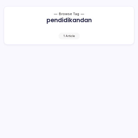
Browse Tag
pendidikandan
1 Article
Diknas Siap Laksanakan Moratorium
UN
1 Min Read
By
Retho Bambuena
LOLAK – Dinas Pendidikan Nasional Kabupaten Bolaang
Mongondow, siap menjalankan keputusan Pemerintah