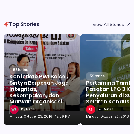
Top Stories
View All Stories
5
Stories
Konferkab PWI Bolsel,
5
Stories
Sintya Berpesan Jaga
Pertamina Tamb
Integritas,
Pasokan LPG 3 Kg
Kekompakan, dan
Penyaluran di Su
Marwah Organisasi
Selatan Kondusif
By
Rzha
By
Rensa
Minggu, Oktober 23, 2016 , 12:39 PM
Minggu, Oktober 23, 2016 , 