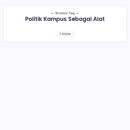
Browse Tag
Politik Kampus Sebagai Alat
1 Article
Politik Kampus Sebagai Alat
2 Min Read
By
Rensa
Oleh : Firman Rasuyid (HMI Cab.Gowa Raya) “Yang
terbaik di dalam politik adalah, manusia akan hidup
bahagia karena memiliki peluang untuk mengembangkan
bakat hidup dengan rasa kemasyarakatan yang akrab