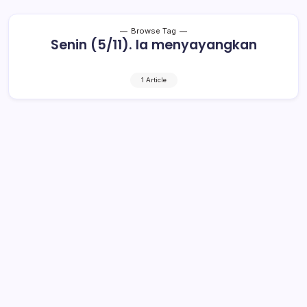
Browse Tag
Senin (5/11). Ia menyayangkan
1 Article
Ratusan Demonstran Minta Kabid
Terduga Cabul Dihukum Berat
2 Min Read
By
Rensa
KOTAMOBAGU- Ratusan demonstran mengatasnamakan
solidaritas Stop Kekerasan Terhadap Perempuan Dan
Anak, yang tergabung dari himpunan mahasiswa se-