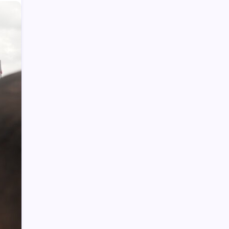
Drag Race di Upai Makan Korban, 16
Orang Jadi Korban, Enam Meninggal
Dunia
Kredit BNI Tembus Rp968,5 Triliun,
Tumbuh 24,4 Persen pada Semester I
2026
Setwan Boltim Serahkan Bantuan Bagi
Warga Terdampak Banjir di Desa
Motongkad
DPRD dan Pemkab Bolmut Sepakati
KUA-PPAS Perubahan Tahun 2018
IHSG Menguat Jelang Kesepakatan
Perdagangan AS-Tiongkok