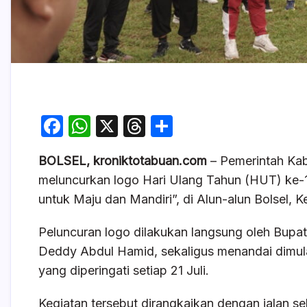
F
W
X
T
S
a
h
hr
h
BOLSEL, kroniktotabuan.com
– Pemerintah Ka
c
at
e
ar
meluncurkan logo Hari Ulang Tahun (HUT) ke
e
s
a
e
untuk Maju dan Mandiri”, di Alun-alun Bolsel,
b
A
d
o
p
s
Peluncuran logo dilakukan langsung oleh Bupat
Deddy Abdul Hamid, sekaligus menandai dimul
o
p
yang diperingati setiap 21 Juli.
k
Kegiatan tersebut dirangkaikan dengan jalan 