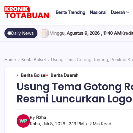
Skip
to
Berita Trending
Nasional
Daerah
content
Berita
Kronik
Terkini
hari
Totabuan
Minggu, Agustus 9, 2026 , 11:40 AM
Daily News
Kredit BNI Tembus Rp968,5 T
ini
Kronik
Totabuan
Home
Berita Bolsel
Usung Tema Gotong Royong, Pemkab Bol
/
/
Berita Bolsel
Berita Daerah
Usung Tema Gotong Ro
Resmi Luncurkan Logo
By
Rzha
Rabu, Juli 8, 2026 , 2:19 PM
2 Min Read