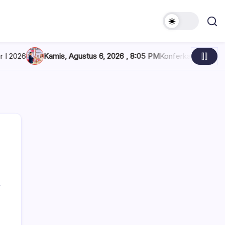
stus 6, 2026 , 8:05 PM
Konferkab PWI Bolsel, Sintya Berpesan J