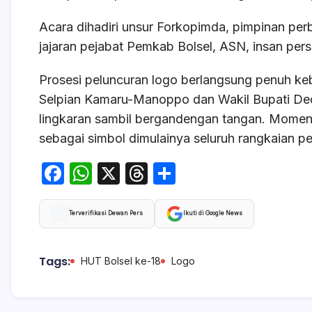
Acara dihadiri unsur Forkopimda, pimpinan pe
jajaran pejabat Pemkab Bolsel, ASN, insan pers
Prosesi peluncuran logo berlangsung penuh k
Selpian Kamaru-Manoppo dan Wakil Bupati Ded
lingkaran sambil bergandengan tangan. Momen 
sebagai simbol dimulainya seluruh rangkaian p
F
W
X
T
S
a
h
hr
h
c
at
e
ar
Terverifikasi Dewan Pers
Ikuti di Google News
e
s
a
e
b
A
d
Tags:
HUT Bolsel ke-18
Logo
o
p
s
o
p