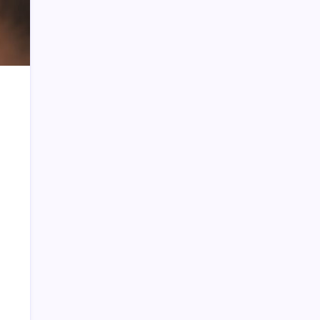
Untuk Keempat Kalinya, Kotamobagu
Terima Penghargaan Kota Peduli HAM
Vaksinasi Tahap Pertama Tuntas,
Prokes Ketat Tetap Diterapkan di KPU
Kotamobagu
Kemendagri Minta Pemda Lakukan
Lelang Pengadaan Barang dan Jasa di
Awal Tahun
Aleg DPRD Kotamobagu Minta Pelaku
Kekerasan Seksual Ditindak Tegas