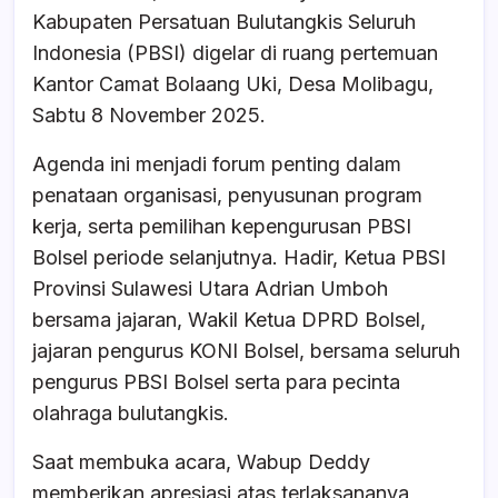
b
A
d
Kabupaten Persatuan Bulutangkis Seluruh
o
p
s
Indonesia (PBSI) digelar di ruang pertemuan
o
p
Kantor Camat Bolaang Uki, Desa Molibagu,
k
Sabtu 8 November 2025.
Agenda ini menjadi forum penting dalam
penataan organisasi, penyusunan program
kerja, serta pemilihan kepengurusan PBSI
Bolsel periode selanjutnya. Hadir, Ketua PBSI
Provinsi Sulawesi Utara Adrian Umboh
bersama jajaran, Wakil Ketua DPRD Bolsel,
jajaran pengurus KONI Bolsel, bersama seluruh
pengurus PBSI Bolsel serta para pecinta
olahraga bulutangkis.
Saat membuka acara, Wabup Deddy
memberikan apresiasi atas terlaksananya