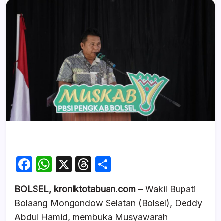
F
W
X
T
S
a
h
hr
h
BOLSEL, kroniktotabuan.com
– Wakil Bupati
c
at
e
ar
Bolaang Mongondow Selatan (Bolsel), Deddy
e
s
a
e
Abdul Hamid, membuka Musyawarah