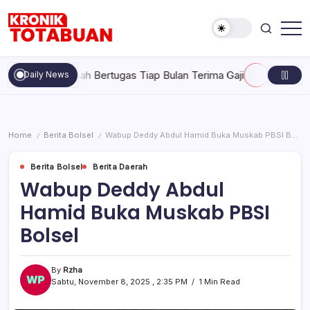
Skip
to
content
Berita
Kronik
Terkini
Totabuan
hari
ak Pernah Bertugas Tiap Bulan Terima Gaji
Rabu, Agustus 5, 
Daily News
ini
Kronik
Totabuan
Home
Berita Bolsel
Wabup Deddy Abdul Hamid Buka Muskab PBSI Bolsel
/
/
Berita Bolsel
Berita Daerah
Wabup Deddy Abdul
Hamid Buka Muskab PBSI
Bolsel
By
Rzha
Sabtu, November 8, 2025 , 2:35 PM
1 Min Read