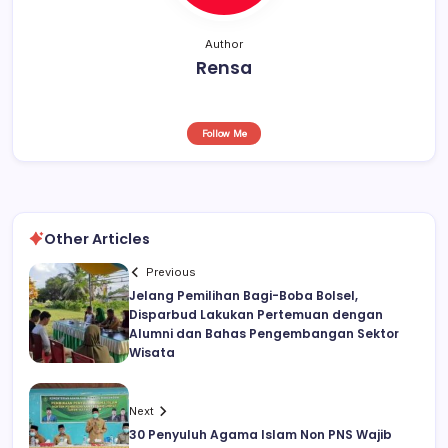
Author
Rensa
Follow Me
Other Articles
Previous
Jelang Pemilihan Bagi-Boba Bolsel,
Disparbud Lakukan Pertemuan dengan
Alumni dan Bahas Pengembangan Sektor
Wisata
Next
30 Penyuluh Agama Islam Non PNS Wajib