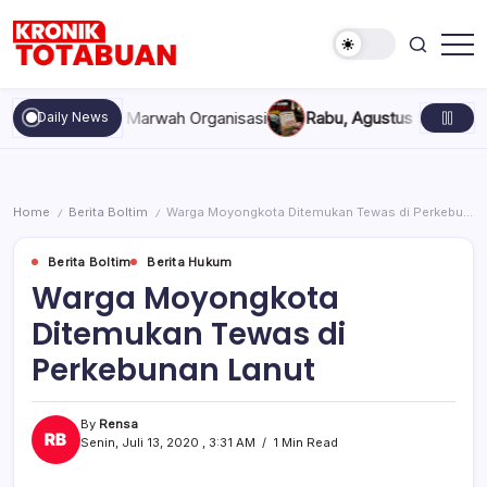
Skip
to
content
Berita
Kronik
Terkini
Totabuan
hari
akan, dan Marwah Organisasi
Rabu, Agustus 5, 2026 , 11:44 A
Daily News
ini
Kronik
Totabuan
Home
Berita Boltim
Warga Moyongkota Ditemukan Tewas di Perkebunan Lanut
/
/
Berita Boltim
Berita Hukum
Warga Moyongkota
Ditemukan Tewas di
Perkebunan Lanut
By
Rensa
Senin, Juli 13, 2020 , 3:31 AM
1 Min Read