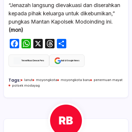
“Jenazah langsung dievakuasi dan diserahkan
kepada pihak keluarga untuk dikebumikan,”
pungkas Mantan Kapolsek Modoinding ini.
(mon)
F
W
X
T
S
a
h
hr
h
c
at
e
ar
Terverifikasi Dewan Pers
Ikuti di Google News
e
s
a
e
b
A
d
Tags:
lanut
moyongkota
moyongkota baru
penemuan mayat
polsek modayag
o
p
s
o
p
k