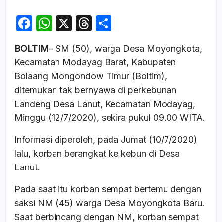
F
W
X
T
S
a
h
hr
h
BOLTIM
– SM (50), warga Desa Moyongkota,
c
at
e
ar
Kecamatan Modayag Barat, Kabupaten
e
s
a
e
Bolaang Mongondow Timur (Boltim),
b
A
d
ditemukan tak bernyawa di perkebunan
o
p
s
Landeng Desa Lanut, Kecamatan Modayag,
o
p
Minggu (12/7/2020), sekira pukul 09.00 WITA.
k
Informasi diperoleh, pada Jumat (10/7/2020)
lalu, korban berangkat ke kebun di Desa
Lanut.
Pada saat itu korban sempat bertemu dengan
saksi NM (45) warga Desa Moyongkota Baru.
Saat berbincang dengan NM, korban sempat