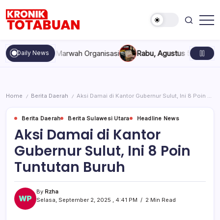
Skip
to
content
Berita
Kronik
Terkini
Totabuan
hari
kan, dan Marwah Organisasi
Rabu, Agustus 5, 2026 , 11:44 A
Daily News
ini
Kronik
Totabuan
Home
Berita Daerah
Aksi Damai di Kantor Gubernur Sulut, Ini 8 Poin Tuntutan Buruh
/
/
Berita Daerah
Berita Sulawesi Utara
Headline News
Aksi Damai di Kantor
Gubernur Sulut, Ini 8 Poin
Tuntutan Buruh
By
Rzha
Selasa, September 2, 2025 , 4:41 PM
2 Min Read