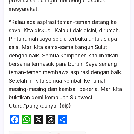
provinsi selalu ingin mendengar aspirasi
masyarakat.
“Kalau ada aspirasi teman-teman datang ke
saya. Kita diskusi. Kalau tidak disini, dirumah.
Pintu rumah saya selalu terbuka untuk siapa
saja. Mari kita sama-sama bangun Sulut
dengan baik. Semua komponen kita libatkan
bersama termasuk para buruh. Saya senang
teman-teman membawa aspirasi dengan baik.
Setelah ini kita semua kembali ke rumah
masing-masing dan kembali bekerja. Mari kita
buktikan demi kemajuan Sulawesi
Utara,”pungkasnya.
(cip)
F
W
X
T
S
a
h
hr
h