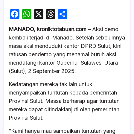
F
W
X
T
S
a
h
hr
h
MANADO, kroniktotabuan.com
– Aksi demo
c
at
e
ar
kembali terjadi di Manado. Setelah sebelumnya
e
s
a
e
masa aksi menduduki kantor DPRD Sulut, kini
b
A
d
ratusan pendemo yang menamai buruh aksi
o
p
s
mendatangi kantor Gubernur Sulawesi Utara
o
p
(Sulut), 2 September 2025.
k
Kedatangan mereka tak lain untuk
menyampaikan tuntutan kepada pemerintah
Provinsi Sulut. Massa berharap agar tuntutan
mereka dapat ditindaklanjuti oleh pemerintah
Provinsi Sulut.
“Kami hanya mau sampaikan tuntutan yang