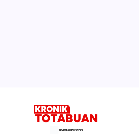
CPNS Kotamobagu Terhitung 1 April
PBB di Kotamobagu Naik, Sekda:
Mengikuti NJOP
Pj Bupati Bolmong Sidak Seluruh SKPD
Selengkapnya
Terverifikasi Dewan Pers