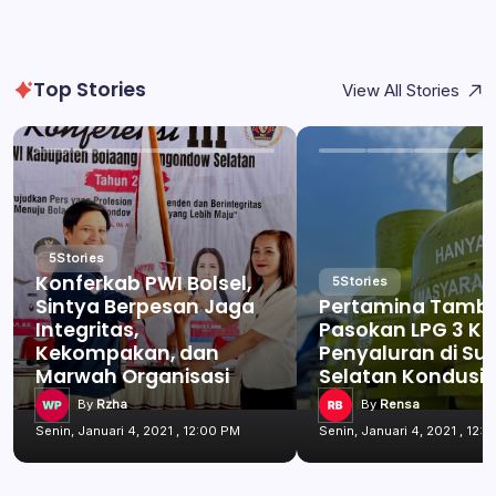
Top Stories
View All Stories
5
Stories
Konferkab PWI Bolsel,
5
Stories
Sintya Berpesan Jaga
Pertamina Tamb
Integritas,
Pasokan LPG 3 Kg
Kekompakan, dan
Penyaluran di Su
Marwah Organisasi
Selatan Kondusif
By
Rzha
By
Rensa
Senin, Januari 4, 2021 , 12:00 PM
Senin, Januari 4, 2021 , 12: