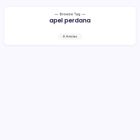
Browse Tag
apel perdana
6 Articles
Cegah Kerumunan, Apel Perdana PNS
Bolmong Digelar di Tiap SKPD
1 Min Read
By
Rensa
BOLMONG– Mencegah terjadinya kerumunan, apel
perdana Pegawai Negeri Sipil (PNS) di lingkungan
Pemerintah Kabupaten (Pemkab) Bolaang Mongondow