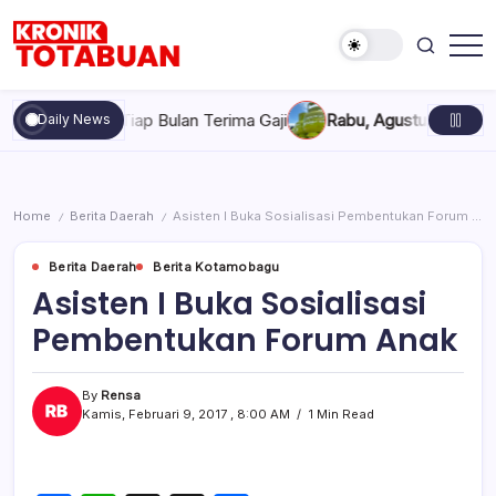
Skip
to
content
Berita
Kronik
Terkini
Totabuan
hari
ulan Terima Gaji
Rabu, Agustus 5, 2026 , 7:30 AM
Pertamina 
Daily News
ini
Kronik
Totabuan
Home
Berita Daerah
Asisten I Buka Sosialisasi Pembentukan Forum Anak
/
/
Berita Daerah
Berita Kotamobagu
Asisten I Buka Sosialisasi
Pembentukan Forum Anak
By
Rensa
Kamis, Februari 9, 2017 , 8:00 AM
1 Min Read