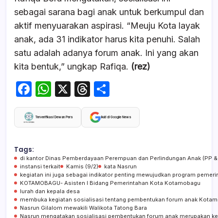
sebagai sarana bagi anak untuk berkumpul dan
aktif menyuarakan aspirasi. “Meuju Kota layak
anak, ada 31 indikator harus kita penuhi. Salah
satu adalah adanya forum anak. Ini yang akan
kita bentuk,” ungkap Rafiqa.
(rez)
F
W
X
T
S
a
h
hr
h
c
at
e
ar
Terverifikasi Dewan Pers
Ikuti di Google News
e
s
a
e
b
A
d
Tags:
di kantor Dinas Pemberdayaan Perempuan dan Perlindungan Anak (PP & PA)
o
p
s
instansi terkait
Kamis (9/2)
kata Nasrun
kegiatan ini juga sebagai indikator penting mewujudkan program peme
o
p
KOTAMOBAGU- Asisten I Bidang Pemerintahan Kota Kotamobagu
lurah dan kepala desa
k
membuka kegiatan sosialisasi tentang pembentukan forum anak Kota
Nasrun Gilalom mewakili Walikota Tatong Bara
Nasrun mengatakan sosialisasi pembentukan forum anak merupakan keg