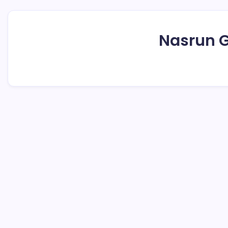
Nasrun G
Asisten I Buka Sosialisasi Pembentuka
1 Min Read
By
Rensa
KOTAMOBAGU- Asisten I Pemkot Kotamobagu, Nasrun Gilalo
tentang pembentukan forum anak Kotamobagu, Kamis (9/2)