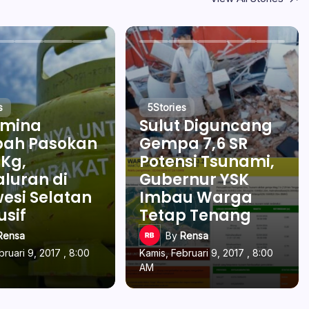
s
5
Stories
amina
Sulut Diguncang
ah Pasokan
Gempa 7,6 SR
 Kg,
Potensi Tsunami,
luran di
Gubernur YSK
esi Selatan
Imbau Warga
usif
Tetap Tenang
Rensa
By
Rensa
bruari 9, 2017 , 8:00
Kamis, Februari 9, 2017 , 8:00
AM