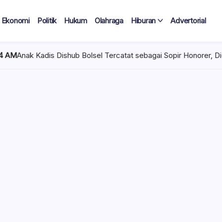
Ekonomi
Politik
Hukum
Olahraga
Hiburan
Advertorial
b Bolsel Tercatat sebagai Sopir Honorer, Diduga Tak Pernah Bert
 Tercatat
Diduga Tak
lan Terima
 mencuat di lingkungan
el). Kepala Dinas
n diduga mengangkat anak