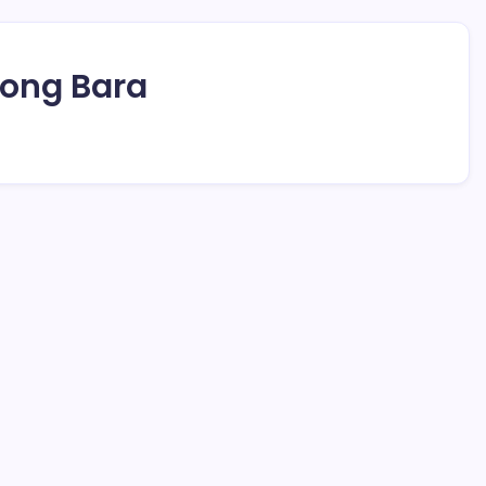
tong Bara
asi
Wabup Deddy Minta ASN Bolsel Bijak