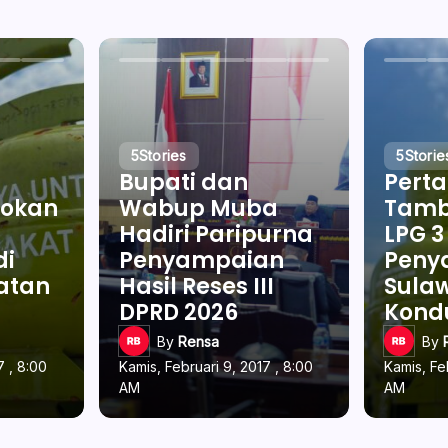
5
Stories
5
Storie
Bupati dan
Pert
okan
Wabup Muba
Tamb
Hadiri Paripurna
LPG 3
di
Penyampaian
Penya
latan
Hasil Reses III
Sulaw
DPRD 2026
Kond
By
Rensa
By
7 , 8:00
Kamis, Februari 9, 2017 , 8:00
Kamis, Fe
AM
AM