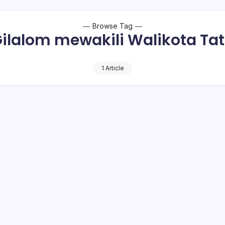
Browse Tag
ilalom mewakili Walikota Ta
1 Article
n Forum Anak
m, mewakili Walikota Tatong Bara, membuka kegiatan sosialis
, di kantor Dinas Pemberdayaan Perempuan…