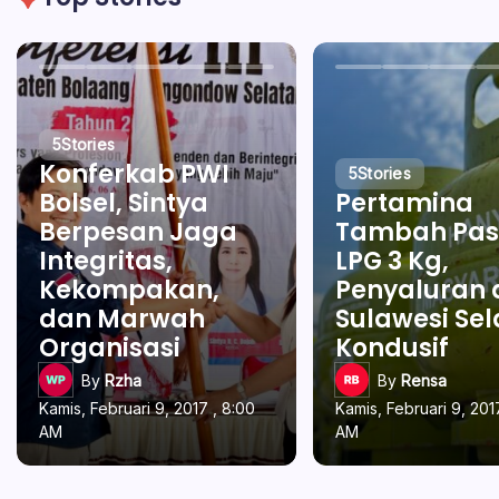
5
Stories
Konferkab PWI
5
Stories
Bolsel, Sintya
Pertamina
Berpesan Jaga
Tambah Pas
Integritas,
LPG 3 Kg,
Kekompakan,
Penyaluran 
dan Marwah
Sulawesi Se
Organisasi
Kondusif
By
Rzha
By
Rensa
Kamis, Februari 9, 2017 , 8:00
Kamis, Februari 9, 201
AM
AM