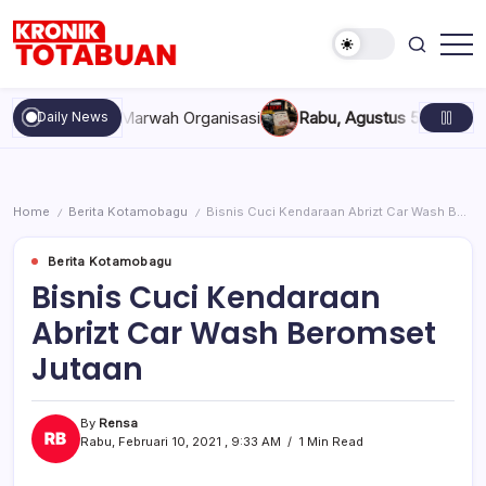
Skip
to
content
Berita
Kronik
Terkini
Totabuan
hari
pakan, dan Marwah Organisasi
Rabu, Agustus 5, 2026 , 11:44
Daily News
ini
Kronik
Totabuan
Home
Berita Kotamobagu
Bisnis Cuci Kendaraan Abrizt Car Wash Beromset Jutaan
/
/
Berita Kotamobagu
Bisnis Cuci Kendaraan
Abrizt Car Wash Beromset
Jutaan
By
Rensa
Rabu, Februari 10, 2021 , 9:33 AM
1 Min Read