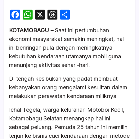
F
W
X
T
S
a
h
hr
h
KOTAMOBAGU –
Saat ini pertumbuhan
c
at
e
ar
ekonomi masyarakat semakin meningkat, hal
e
s
a
e
ini beriringan pula dengan meningkatnya
b
A
d
kebutuhan kendaraan utamanya mobil guna
o
p
s
menunjang aktivitas sehari-hari.
o
p
Di tengah kesibukan yang padat membuat
k
kebanyakan orang mengalami kesulitan dalam
melakukan perawatan kendaraan miliknya.
Ichal Tegela, warga kelurahan Motoboi Kecil,
Kotamobagu Selatan menangkap hal ini
sebagai peluang. Pemuda 25 tahun ini memilih
terjun ke bisnis cuci kendaraan dengan metode