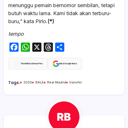
menunggu pemain bernomor sembilan, tetapi
butuh waktu lama. Kami tidak akan terburu-
buru,” kata Pirlo.
(*)
tempo
F
W
X
T
S
a
h
hr
h
c
at
e
ar
Terverifikasi Dewan Pers
Ikuti di Google News
e
s
a
e
b
A
d
Tags:
2020
BALE
Real Madrid
transfer
o
p
s
o
p
k