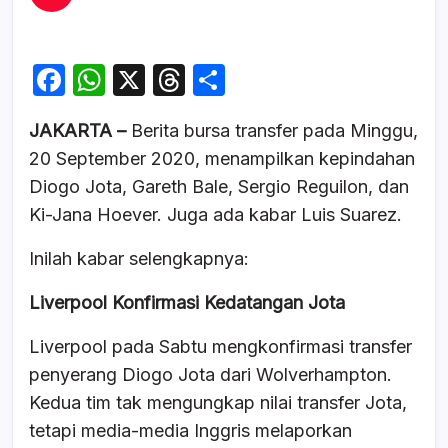
F
W
X
T
S
a
h
hr
h
JAKARTA –
Berita bursa transfer pada Minggu,
c
at
e
ar
20 September 2020, menampilkan kepindahan
e
s
a
e
Diogo Jota, Gareth Bale, Sergio Reguilon, dan
b
A
d
Ki-Jana Hoever. Juga ada kabar Luis Suarez.
o
p
s
Inilah kabar selengkapnya:
o
p
k
Liverpool Konfirmasi Kedatangan Jota
Liverpool pada Sabtu mengkonfirmasi transfer
penyerang Diogo Jota dari Wolverhampton.
Kedua tim tak mengungkap nilai transfer Jota,
tetapi media-media Inggris melaporkan