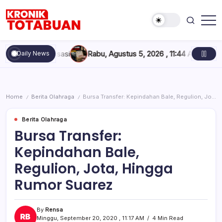
Skip
to
content
Berita
Kronik
Terkini
Totabuan
hari
ganisasi
Rabu, Agustus 5, 2026 , 11:44 AM
Anak Kadis Dishub B
Daily News
ini
Kronik
Totabuan
Home
Berita Olahraga
Bursa Transfer: Kepindahan Bale, Regulion, Jota, Hingga Rumor Suarez
/
/
Berita Olahraga
Bursa Transfer:
Kepindahan Bale,
Regulion, Jota, Hingga
Rumor Suarez
By
Rensa
Minggu, September 20, 2020 , 11:17 AM
4 Min Read