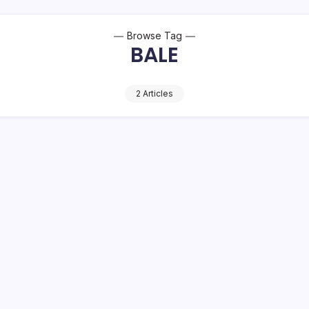
Browse Tag
BALE
2 Articles
h, Italia Bungkam Perlawanan Austria
20 dimulai dengan pertandingan antara Denmark vs Wales,
eunggulan Tim Dinamit setelah mereka dipaksa tunduk 4-0.…