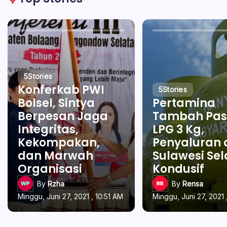
5
Stories
Konferkab PWI
5
Stories
Bolsel, Sintya
Pertamina
Berpesan Jaga
Tambah Pas
Integritas,
LPG 3 Kg,
Kekompakan,
Penyaluran 
dan Marwah
Sulawesi Se
Organisasi
Kondusif
By
Rzha
By
Rensa
Minggu, Juni 27, 2021 , 10:51 AM
Minggu, Juni 27, 2021 