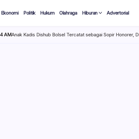
Ekonomi
Politik
Hukum
Olahraga
Hiburan
Advertorial
ub Bolsel Tercatat sebagai Sopir Honorer, Diduga Tak Pernah Ber
 Tercatat
Diduga Tak
lan Terima
 mencuat di lingkungan
el). Kepala Dinas
n diduga mengangkat anak