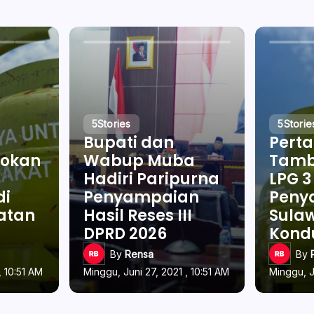
5
Stories
5
Storie
Bupati dan
Pert
okan
Wabup Muba
Tamb
Hadiri Paripurna
LPG 3
di
Penyampaian
Penya
latan
Hasil Reses III
Sulaw
DPRD 2026
Kond
By
Rensa
By
, 10:51 AM
Minggu, Juni 27, 2021 , 10:51 AM
Minggu, J