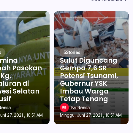
s
5
Stories
amina
Sulut Diguncang
ah Pasokan
Gempa 7,6 SR
 Kg,
Potensi Tsunami,
luran di
Gubernur YSK
esi Selatan
Imbau Warga
usif
Tetap Tenang
Rensa
By
Rensa
uni 27, 2021 , 10:51 AM
Minggu, Juni 27, 2021 , 10:51 AM