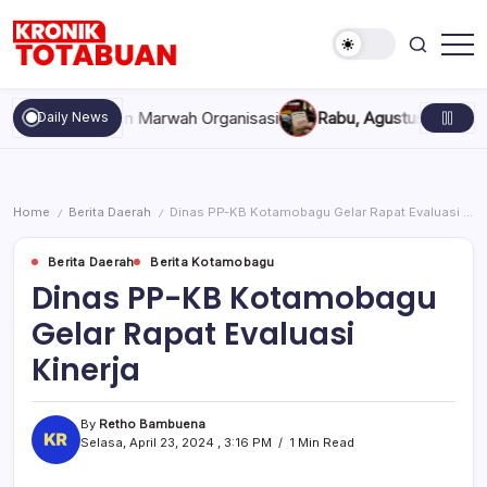
Skip
to
content
Berita
Kronik
Terkini
Totabuan
hari
ompakan, dan Marwah Organisasi
Rabu, Agustus 5, 2026 , 11:4
Daily News
ini
Kronik
Totabuan
Home
Berita Daerah
Dinas PP-KB Kotamobagu Gelar Rapat Evaluasi Kinerja
/
/
Berita Daerah
Berita Kotamobagu
Dinas PP-KB Kotamobagu
Gelar Rapat Evaluasi
Kinerja
By
Retho Bambuena
Selasa, April 23, 2024 , 3:16 PM
1 Min Read