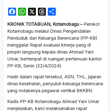
F
W
X
T
S
a
h
hr
h
KRONIK TOTABUAN, Kotamobagu –
Pemkot
c
at
e
ar
Kotamobagu melalui Dinas Pengendalian
e
s
a
e
Penduduk dan Keluarga Berencana (PP-KB)
b
A
d
menggelar Rapat evaluasi kinerja yang di
o
p
s
pimpin langsung kepala dinas Ahmad Yani
o
p
Umar, bertempat di ruangan pertemuan kantor
k
PP-KB, Senin (22/4/2024).
Hadir dalam rapat tersebut, ASN, THL, jajaran
dinas kesehatan, penyuluh keluarga berencana
yang notabenya pegawai vertikal BKKBN.
Kadis PP-KB Kotamobagu Ahmad Yani Umar
menjelaskan, kami melaksanakan rapat