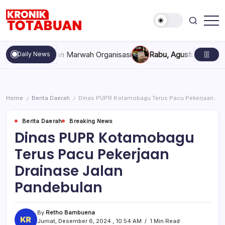
Skip
to
content
Berita
Kronik
Terkini
Totabuan
hari
kompakan, dan Marwah Organisasi
Rabu, Agustus 5, 2026 , 11:
Daily News
ini
Kronik
Totabuan
Home
Berita Daerah
Dinas PUPR Kotamobagu Terus Pacu Pekerjaan Drainase Jalan Pandebulan
/
/
Berita Daerah
Breaking News
Dinas PUPR Kotamobagu
Terus Pacu Pekerjaan
Drainase Jalan
Pandebulan
By
Retho Bambuena
Jumat, Desember 6, 2024 , 10:54 AM
1 Min Read