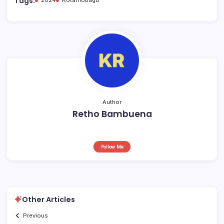
b
A
d
Tags:
o
p
s
o
p
k
Author
Retho Bambuena
Follow Me
Other Articles
Previous