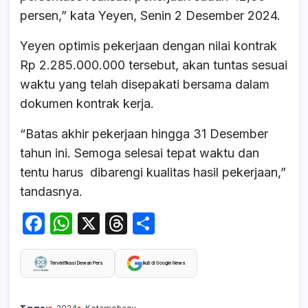
persen,” kata Yeyen, Senin 2 Desember 2024.
Yeyen optimis pekerjaan dengan nilai kontrak
Rp 2.285.000.000 tersebut, akan tuntas sesuai
waktu yang telah disepakati bersama dalam
dokumen kontrak kerja.
“Batas akhir pekerjaan hingga 31 Desember
tahun ini. Semoga selesai tepat waktu dan
tentu harus dibarengi kualitas hasil pekerjaan,”
tandasnya.
F
W
X
T
S
a
h
hr
h
c
at
e
ar
Terverifikasi Dewan Pers
Ikuti di Google News
e
s
a
e
2024
Kotamobagu