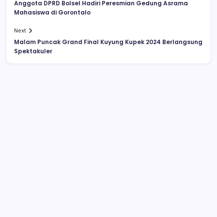
Anggota DPRD Bolsel Hadiri Peresmian Gedung Asrama
Mahasiswa di Gorontalo
Next
Malam Puncak Grand Final Kuyung Kupek 2024 Berlangsung
Spektakuler
Polisi Hentikan Dugaan Aktivitas PETI PT
SMG di Tanoyan Selatan, Lima