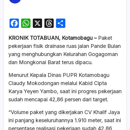
F
W
X
T
S
a
h
hr
h
KRONIK TOTABUAN, Kotamobagu –
Paket
c
at
e
ar
pekerjaan fisik drainase ruas jalan Pande Bulan
e
s
a
e
yang menghubungkan Kelurahan Gogagoman
b
A
d
dan Mongkonai Barat terus dipacu.
o
p
s
Menurut Kepala Dinas PUPR Kotamobagu
o
p
Claudy Mokodongan melalui Kabid Cipta
k
Karya Yeyen Yambo, saat ini progres pekerjaan
sudah mencapai 42,86 persen dari target.
“Volume paket yang dikerjakan CV Khalif Jaya
ini panjang keseluruhannya 1.910 meter, saat ini
persentase realisasi pekerjaan sudah 42,86